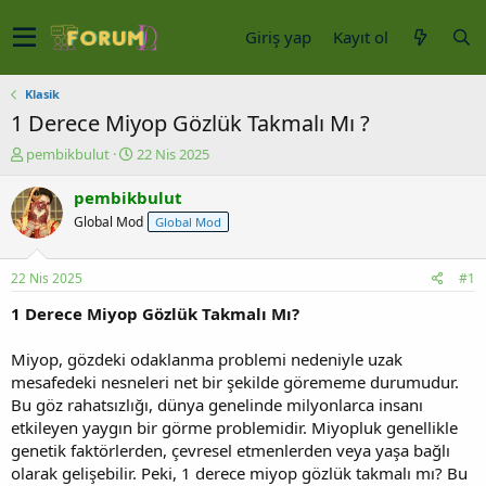
Giriş yap
Kayıt ol
Klasik
1 Derece Miyop Gözlük Takmalı Mı ?
K
B
pembikbulut
22 Nis 2025
o
a
n
ş
pembikbulut
u
l
Global Mod
Global Mod
y
a
u
n
b
g
22 Nis 2025
#1
a
ı
ş
ç
1 Derece Miyop Gözlük Takmalı Mı?
l
t
a
a
Miyop, gözdeki odaklanma problemi nedeniyle uzak
t
r
mesafedeki nesneleri net bir şekilde görememe durumudur.
a
i
Bu göz rahatsızlığı, dünya genelinde milyonlarca insanı
n
h
etkileyen yaygın bir görme problemidir. Miyopluk genellikle
i
genetik faktörlerden, çevresel etmenlerden veya yaşa bağlı
olarak gelişebilir. Peki, 1 derece miyop gözlük takmalı mı? Bu