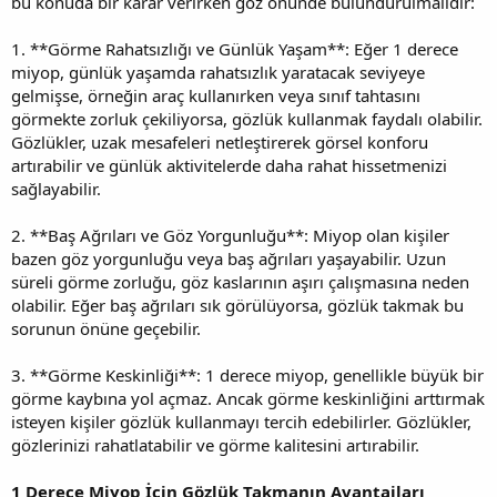
bu konuda bir karar verirken göz önünde bulundurulmalıdır:
1. **Görme Rahatsızlığı ve Günlük Yaşam**: Eğer 1 derece
miyop, günlük yaşamda rahatsızlık yaratacak seviyeye
gelmişse, örneğin araç kullanırken veya sınıf tahtasını
görmekte zorluk çekiliyorsa, gözlük kullanmak faydalı olabilir.
Gözlükler, uzak mesafeleri netleştirerek görsel konforu
artırabilir ve günlük aktivitelerde daha rahat hissetmenizi
sağlayabilir.
2. **Baş Ağrıları ve Göz Yorgunluğu**: Miyop olan kişiler
bazen göz yorgunluğu veya baş ağrıları yaşayabilir. Uzun
süreli görme zorluğu, göz kaslarının aşırı çalışmasına neden
olabilir. Eğer baş ağrıları sık görülüyorsa, gözlük takmak bu
sorunun önüne geçebilir.
3. **Görme Keskinliği**: 1 derece miyop, genellikle büyük bir
görme kaybına yol açmaz. Ancak görme keskinliğini arttırmak
isteyen kişiler gözlük kullanmayı tercih edebilirler. Gözlükler,
gözlerinizi rahatlatabilir ve görme kalitesini artırabilir.
1 Derece Miyop İçin Gözlük Takmanın Avantajları