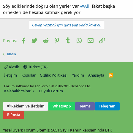
Söylediklerinde doğru olan yerler var
@Ali
, fakat başka
örnekleri de hesaba katmak gerekiyor
Cevap yazmak için giriş yap yada kayıt ol.
Facebook
Twitter
Reddit
Pinterest
Tumblr
WhatsApp
E-posta
Link
Paylaş:
Klasik
Klasik
Türkçe (TR)
İletişim
Koşullar
Gizlilik Politikası
Yardım
Anasayfa
R
S
S
Forum software by XenForo™
© 2010-2019 XenForo Ltd.
Kalabalık Yalnızlık
Büyük Forum
📢 Reklam ve İletişim
WhatsApp
Teams
Telegram
E-Posta
Yasal Uyarı: Forum Sitemiz; 5651 Sayılı Kanun kapsamında BTK