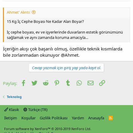
Ahmet' Alıntı:
15 Kg İç Cephe Boyası Ne Kadar Alan Boyar?
İç cephe boyası, ev ve işyerlerinde duvarların estetik görünümünü
sağlamak ve aynı zamanda koruma amacıyla...
İçeriğin akışı çok başarılı olmuş, özellikle teknik kısımlarda
bile zorlanmadan okunuyor @Ahmet.
Cevap yazmak için giriş yap yada kayıt ol.
Facebook
Twitter
Reddit
Pinterest
Tumblr
WhatsApp
E-posta
Link
Paylaş:
Teknolog
Klasik
Türkçe (TR)
İletişim
Koşullar
Gizlilik Politikası
Yardım
Anasayfa
R
S
S
Forum software by XenForo™
© 2010-2019 XenForo Ltd.