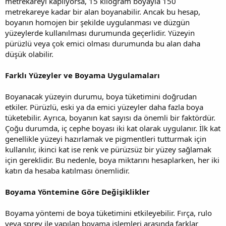
metrekareyi kaplıyorsa, 15 kilogram boyayla 150
metrekareye kadar bir alan boyanabilir. Ancak bu hesap,
boyanın homojen bir şekilde uygulanması ve düzgün
yüzeylerde kullanılması durumunda geçerlidir. Yüzeyin
pürüzlü veya çok emici olması durumunda bu alan daha
düşük olabilir.
Farklı Yüzeyler ve Boyama Uygulamaları
Boyanacak yüzeyin durumu, boya tüketimini doğrudan
etkiler. Pürüzlü, eski ya da emici yüzeyler daha fazla boya
tüketebilir. Ayrıca, boyanın kat sayısı da önemli bir faktördür.
Çoğu durumda, iç cephe boyası iki kat olarak uygulanır. İlk kat
genellikle yüzeyi hazırlamak ve pigmentleri tutturmak için
kullanılır, ikinci kat ise renk ve pürüzsüz bir yüzey sağlamak
için gereklidir. Bu nedenle, boya miktarını hesaplarken, her iki
katın da hesaba katılması önemlidir.
Boyama Yöntemine Göre Değişiklikler
Boyama yöntemi de boya tüketimini etkileyebilir. Fırça, rulo
veya sprey ile yapılan boyama işlemleri arasında farklar