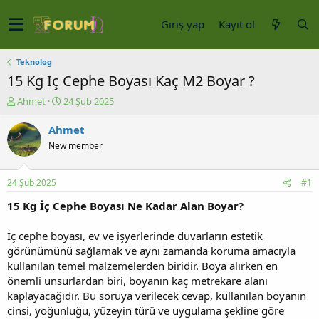
Giriş yap
Kayıt ol
Teknolog
15 Kg Iç Cephe Boyası Kaç M2 Boyar ?
K
B
Ahmet
24 Şub 2025
o
a
n
ş
Ahmet
u
l
New member
y
a
u
n
b
g
24 Şub 2025
#1
a
ı
ş
ç
15 Kg İç Cephe Boyası Ne Kadar Alan Boyar?
l
t
a
a
İç cephe boyası, ev ve işyerlerinde duvarların estetik
t
r
görünümünü sağlamak ve aynı zamanda koruma amacıyla
a
i
kullanılan temel malzemelerden biridir. Boya alırken en
n
h
önemli unsurlardan biri, boyanın kaç metrekare alanı
i
kaplayacağıdır. Bu soruya verilecek cevap, kullanılan boyanın
cinsi, yoğunluğu, yüzeyin türü ve uygulama şekline göre