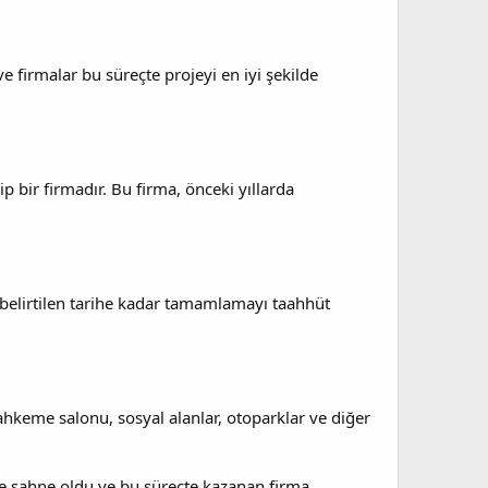
ve firmalar bu süreçte projeyi en iyi şekilde
 bir firmadır. Bu firma, önceki yıllarda
 belirtilen tarihe kadar tamamlamayı taahhüt
ahkeme salonu, sosyal alanlar, otoparklar ve diğer
ete sahne oldu ve bu süreçte kazanan firma,