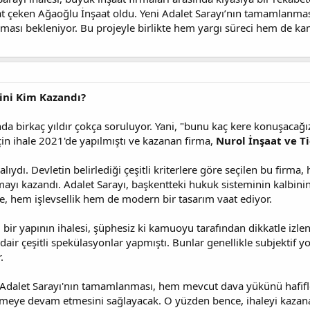
t çeken Ağaoğlu İnşaat oldu. Yeni Adalet Sarayı’nın tamamlanmasıy
nması bekleniyor. Bu projeyle birlikte hem yargı süreci hem de k
ini Kim Kazandı?
a birkaç yıldır çokça soruluyor. Yani, "bunu kaç kere konuşacağız?
için ihale 2021'de yapılmıştı ve kazanan firma,
Nurol İnşaat ve Ti
lıydı. Devletin belirlediği çeşitli kriterlere göre seçilen bu fir
ayı kazandı. Adalet Sarayı, başkentteki hukuk sisteminin kalbinin a
e, hem işlevsellik hem de modern bir tasarım vaat ediyor.
ir yapının ihalesi, şüphesiz ki kamuoyu tarafından dikkatle izlendi.
ir çeşitli spekülasyonlar yapmıştı. Bunlar genellikle subjektif yoru
.
 Adalet Sarayı'nın tamamlanması, hem mevcut dava yükünü hafifl
işlemeye devam etmesini sağlayacak. O yüzden bence, ihaleyi kaz