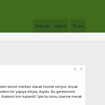
Giriş yap
Kayıt ol
Ara
#1
letin temsil merkezi olarak hizmet veriyor. Ancak
odern bir yapıya ihtiyaç duydu. Bu gereksinimi
ayı ihalesini kim kazandı? İşte bu konu üzerine merak