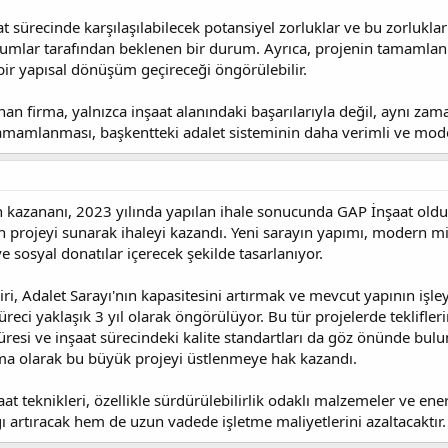
 sürecinde karşılaşılabilecek potansiyel zorluklar ve bu zorluklarla
umlar tarafından beklenen bir durum. Ayrıca, projenin tamamlanma
ir yapısal dönüşüm geçireceği öngörülebilir.
nan firma, yalnızca inşaat alanındaki başarılarıyla değil, aynı za
amamlanması, başkentteki adalet sisteminin daha verimli ve moder
in kazananı, 2023 yılında yapılan ihale sonucunda GAP İnşaat old
un projeyi sunarak ihaleyi kazandı. Yeni sarayın yapımı, modern 
e sosyal donatılar içerecek şekilde tasarlanıyor.
ri, Adalet Sarayı'nın kapasitesini artırmak ve mevcut yapının işl
üreci yaklaşık 3 yıl olarak öngörülüyor. Bu tür projelerde teklifle
esi ve inşaat sürecindeki kalite standartları da göz önünde bulu
irma olarak bu büyük projeyi üstlenmeye hak kazandı.
t teknikleri, özellikle sürdürülebilirlik odaklı malzemeler ve ener
ı artıracak hem de uzun vadede işletme maliyetlerini azaltacaktır.