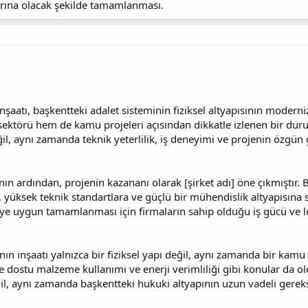
arına olacak şekilde tamamlanması.
nşaatı, başkentteki adalet sisteminin fiziksel altyapısının modern
sektörü hem de kamu projeleri açısından dikkatle izlenen bir dur
ğil, aynı zamanda teknik yeterlilik, iş deneyimi ve projenin özgün
n ardından, projenin kazananı olarak [şirket adı] öne çıkmıştır. 
yüksek teknik standartlara ve güçlü bir mühendislik altyapısına sa
e uygun tamamlanması için firmaların sahip olduğu iş gücü ve lojis
nın inşaatı yalnızca bir fiziksel yapı değil, aynı zamanda bir kam
vre dostu malzeme kullanımı ve enerji verimliliği gibi konular da
ğil, aynı zamanda başkentteki hukuki altyapının uzun vadeli gere