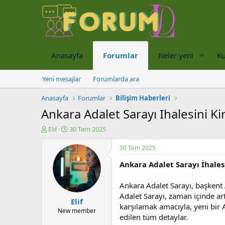
Anasayfa
Forumlar
Neler yeni
Ku
Yeni mesajlar
Forumlarda ara
Anasayfa
Forumlar
Bilişim Haberleri
Ankara Adalet Sarayı Ihalesini K
K
B
Elif
30 Tem 2025
o
a
n
ş
30 Tem 2025
u
l
Ankara Adalet Sarayı İhales
y
a
u
n
b
g
Ankara Adalet Sarayı, başkent 
a
ı
Adalet Sarayı, zaman içinde a
Elif
ş
ç
karşılamak amacıyla, yeni bir A
l
t
New member
edilen tüm detaylar.
a
a