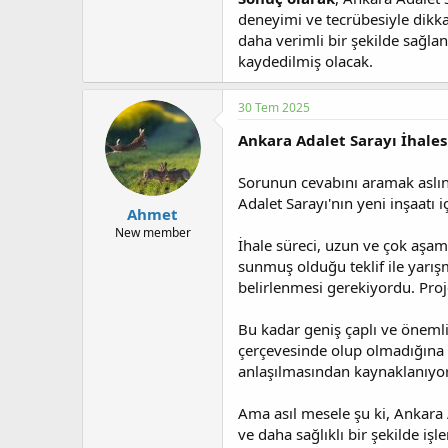
deneyimi ve tecrübesiyle dikka
daha verimli bir şekilde sağla
kaydedilmiş olacak.
30 Tem 2025
Ankara Adalet Sarayı İhales
Sorunun cevabını aramak aslınd
Adalet Sarayı'nın yeni inşaatı 
Ahmet
New member
İhale süreci, uzun ve çok aşama
sunmuş olduğu teklif ile yarışm
belirlenmesi gerekiyordu. Proj
Bu kadar geniş çaplı ve önemli b
çerçevesinde olup olmadığına da
anlaşılmasından kaynaklanıyor
Ama asıl mesele şu ki, Ankara
ve daha sağlıklı bir şekilde 