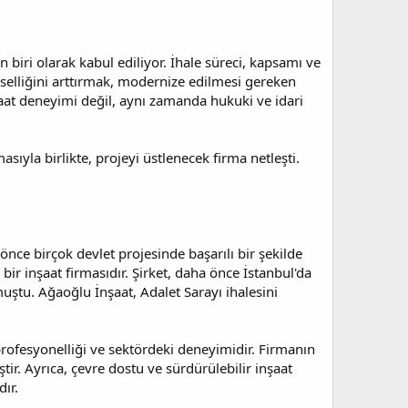
n biri olarak kabul ediliyor. İhale süreci, kapsamı ve
evselliğini arttırmak, modernize edilmesi gereken
nşaat deneyimi değil, aynı zamanda hukuki ve idari
sıyla birlikte, projeyi üstlenecek firma netleşti.
nce birçok devlet projesinde başarılı bir şekilde
bir inşaat firmasıdır. Şirket, daha önce İstanbul'da
uştu. Ağaoğlu İnşaat, Adalet Sarayı ihalesini
rofesyonelliği ve sektördeki deneyimidir. Firmanın
ir. Ayrıca, çevre dostu ve sürdürülebilir inşaat
ır.