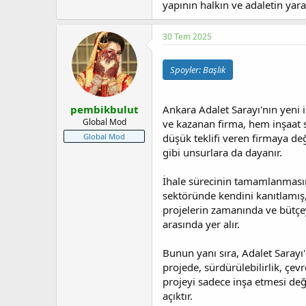
yapının halkın ve adaletin yar
30 Tem 2025
Spoyler:
Başlık
pembikbulut
Ankara Adalet Sarayı'nın yeni i
Global Mod
ve kazanan firma, hem inşaat 
Global Mod
düşük teklifi veren firmaya de
gibi unsurlara da dayanır.
İhale sürecinin tamamlanmasını
sektöründe kendini kanıtlamış, 
projelerin zamanında ve bütçey
arasında yer alır.
Bunun yanı sıra, Adalet Sarayı'
projede, sürdürülebilirlik, çe
projeyi sadece inşa etmesi de
açıktır.