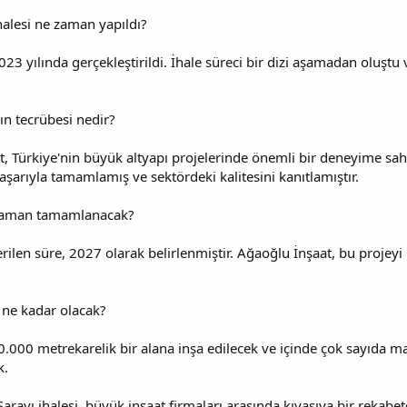
halesi ne zaman yapıldı?
023 yılında gerçekleştirildi. İhale süreci bir dizi aşamadan oluştu 
ın tecrübesi nedir?
, Türkiye'nin büyük altyapı projelerinde önemli bir deneyime sahip
aşarıyla tamamlamış ve sektördeki kalitesini kanıtlamıştır.
e zaman tamamlanacak?
ilen süre, 2027 olarak belirlenmiştir. Ağaoğlu İnşaat, bu projeyi
i ne kadar olacak?
00.000 metrekarelik bir alana inşa edilecek ve içinde çok sayıda m
k.
Sarayı ihalesi, büyük inşaat firmaları arasında kıyasıya bir rekab