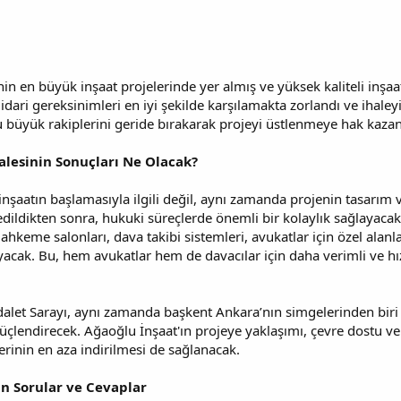
'nin en büyük inşaat projelerinde yer almış ve yüksek kaliteli inşaa
e idari gereksinimleri en iyi şekilde karşılamakta zorlandı ve ihale
 büyük rakiplerini geride bırakarak projeyi üstlenmeye hak kazan
alesinin Sonuçları Ne Olacak?
inşaatın başlamasıyla ilgili değil, aynı zamanda projenin tasarım v
edildikten sonra, hukuki süreçlerde önemli bir kolaylık sağlayacak
hkeme salonları, dava takibi sistemleri, avukatlar için özel alanl
yacak. Bu, hem avukatlar hem de davacılar için daha verimli ve h
alet Sarayı, aynı zamanda başkent Ankara’nın simgelerinden biri 
güçlendirecek. Ağaoğlu İnşaat'ın projeye yaklaşımı, çevre dostu ve s
lerinin en aza indirilmesi de sağlanacak.
ın Sorular ve Cevaplar