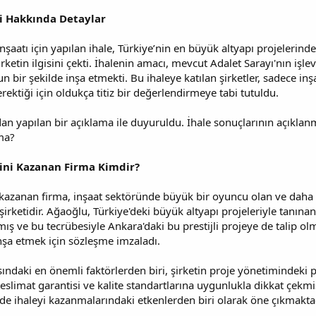
si Hakkında Detaylar
nşaatı için yapılan ihale, Türkiye’nin en büyük altyapı projelerinde
rketin ilgisini çekti. İhalenin amacı, mevcut Adalet Sarayı'nın işl
un bir şekilde inşa etmekti. Bu ihaleye katılan şirketler, sadece i
ektiği için oldukça titiz bir değerlendirmeye tabi tutuldu.
dan yapılan bir açıklama ile duyuruldu. İhale sonuçlarının açıklanma
ma?
sini Kazanan Firma Kimdir?
 kazanan firma, inşaat sektöründe büyük bir oyuncu olan ve daha ö
irketidir. Ağaoğlu, Türkiye'deki büyük altyapı projeleriyle tanınan 
ış ve bu tecrübesiyle Ankara'daki bu prestijli projeye de talip olm
inşa etmek için sözleşme imzaladı.
daki en önemli faktörlerden biri, şirketin proje yönetimindeki p
limat garantisi ve kalite standartlarına uygunlukla dikkat çekmişt
e ihaleyi kazanmalarındaki etkenlerden biri olarak öne çıkmaktad