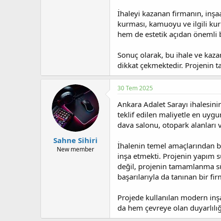
İhaleyi kazanan firmanın, inşaat
kurması, kamuoyu ve ilgili kur
hem de estetik açıdan önemli b
Sonuç olarak, bu ihale ve kaza
dikkat çekmektedir. Projenin t
30 Tem 2025
Ankara Adalet Sarayı ihalesin
teklif edilen maliyetle en uyg
dava salonu, otopark alanları v
Sahne Sihiri
İhalenin temel amaçlarından bi
New member
inşa etmekti. Projenin yapım s
değil, projenin tamamlanma sür
başarılarıyla da tanınan bir f
Projede kullanılan modern inşaa
da hem çevreye olan duyarlılığ