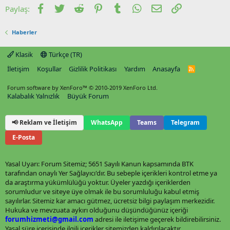
Facebook
Twitter
Reddit
Pinterest
Tumblr
WhatsApp
E-posta
Link
Paylaş:
Haberler
Klasik
Türkçe (TR)
İletişim
Koşullar
Gizlilik Politikası
Yardım
Anasayfa
R
S
S
Forum software by XenForo™
© 2010-2019 XenForo Ltd.
Kalabalık Yalnızlık
Büyük Forum
📢 Reklam ve İletişim
WhatsApp
Teams
Telegram
E-Posta
Yasal Uyarı: Forum Sitemiz; 5651 Sayılı Kanun kapsamında BTK
tarafından onaylı Yer Sağlayıcı'dır. Bu sebeple içerikleri kontrol etme ya
da araştırma yükümlülüğü yoktur. Üyeler yazdığı içeriklerden
sorumludur ve siteye üye olmak ile bu sorumluluğu kabul etmiş
sayılırlar. Sitemiz kar amacı gütmez, ücretsiz bilgi paylaşım merkezidir.
Hukuka ve mevzuata aykırı olduğunu düşündüğünüz içeriği
forumhizmeti@gmail.com
adresi ile iletişime geçerek bildirebilirsiniz.
Yasal süre içerisinde ilgili içerikler sitemizden kaldırılacaktır.