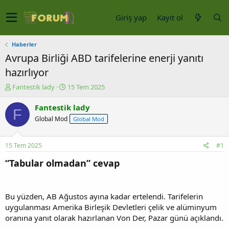
Giriş yap
Kayıt ol
Haberler
Avrupa Birliği ABD tarifelerine enerji yanıtı
hazırlıyor
K
B
Fantestik lady
15 Tem 2025
o
a
n
ş
Fantestik lady
F
u
l
Global Mod
Global Mod
y
a
u
n
b
g
15 Tem 2025
#1
a
ı
ş
ç
“Tabular olmadan” cevap
l
t
a
a
t
r
Bu yüzden, AB Ağustos ayına kadar ertelendi. Tarifelerin
a
i
n
h
uygulanması Amerika Birleşik Devletleri çelik ve alüminyum
i
oranına yanıt olarak hazırlanan Von Der, Pazar günü açıklandı.