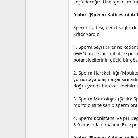
keşfedeceğiz. Hadi gelin, mera
t
r
a
i
n
h
[color=]Sperm Kalitesini An
i
Sperm kalitesi, genel sağlık du
kriter vardır:
1. Sperm Sayısı: Her ne kadar
(WHO) göre, bir mililitre sper
potansiyellerinin güçlü bir gö
2. Sperm Hareketliliği (Motilit
yumurtaya ulaşma şansını artır
doğru yönde hareket edebilmeli 
3. Sperm Morfolojisi (Şekli): 
morfolojisine sahip sperm oran
4. Sperm Konistansı ve pH Değe
8.0 arasında olmalıdır. Bu, spe
[color=]Sperm Kalitesini Etk