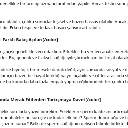
 genellikle bir üroloji uzmanı tarafından yapılır. Ancak testin sonuç
u olabilir, çünkü sonuçlar kişisel ve bazen hassas olabilir. Ancak,
dir. Erken tespit ve tedavi, başarı şansını artırabilir.
 Farklı Bakış Açıları[/color]
ş açısı genellikle veri odaklıdır. Erkekler, bu verileri analiz eder
ler. Bu, genetik ve fiziksel sağlığı iyileştirmek için bir fırsat olarak
sadece biyolojik bir mesele olarak değil, aynı zamanda sosyal ve d
ar için bazen bir hayal kırıklığına yol açabilir ve çiftler arasında 
zellikle bu konuda daha fazla empati yapma eğilimindedirler, çün
ında Merak Edilenler: Tartışmaya Davet[/color]
k sorularla yazıyı bitirelim. Erkeklerin sperm kalitesini artırmak i
müdahaleler bu süreçte ne kadar etkilidir? Sperm donörlüğü ve tüp
r çözüm sunar? Belki de sperm sağlığının gelişen bilimle birlikte 