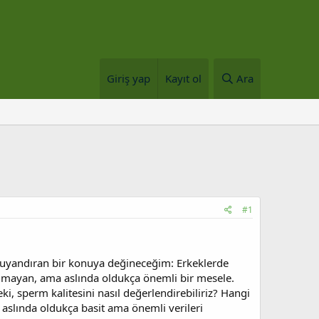
Giriş yap
Kayıt ol
Ara
#1
 uyandıran bir konuya değineceğim: Erkeklerde
uşulmayan, ama aslında oldukça önemli bir mesele.
i, sperm kalitesini nasıl değerlendirebiliriz? Hangi
, aslında oldukça basit ama önemli verileri