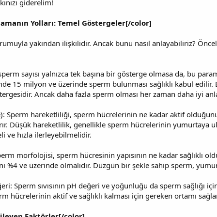
kınızı giderelim!
lamanın Yolları: Temel Göstergeler[/color]
rumuyla yakından ilişkilidir. Ancak bunu nasıl anlayabiliriz? Önce
 sperm sayısı yalnızca tek başına bir gösterge olmasa da, bu par
mde 15 milyon ve üzerinde sperm bulunması sağlıklı kabul edilir. 
stergesidir. Ancak daha fazla sperm olması her zaman daha iyi an
e): Sperm hareketliliği, sperm hücrelerinin ne kadar aktif olduğun
ır. Düşük hareketlilik, genellikle sperm hücrelerinin yumurtaya u
ve hızla ilerleyebilmelidir.
Sperm morfolojisi, sperm hücresinin yapısının ne kadar sağlıklı 
ı %4 ve üzerinde olmalıdır. Düzgün bir şekle sahip sperm, yumurt
ri: Sperm sıvısının pH değeri ve yoğunluğu da sperm sağlığı için
rm hücrelerinin aktif ve sağlıklı kalması için gereken ortamı sağlar
ileyen Faktörler[/color]