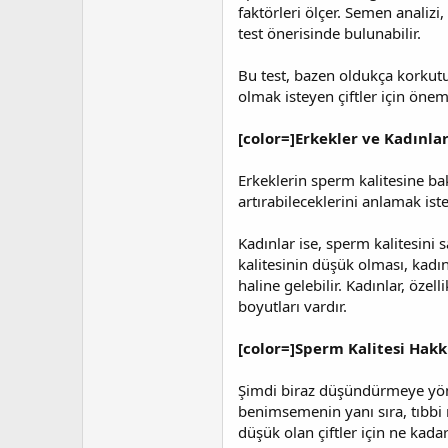
faktörleri ölçer. Semen analizi,
test önerisinde bulunabilir.
Bu test, bazen oldukça korkutuc
olmak isteyen çiftler için önemli
[color=]Erkekler ve Kadınlar:
Erkeklerin sperm kalitesine bakı
artırabileceklerini anlamak ister
Kadınlar ise, sperm kalitesini 
kalitesinin düşük olması, kadınl
haline gelebilir. Kadınlar, ö
boyutları vardır.
[color=]Sperm Kalitesi Hakk
Şimdi biraz düşündürmeye yöneli
benimsemenin yanı sıra, tıbbi 
düşük olan çiftler için ne kada