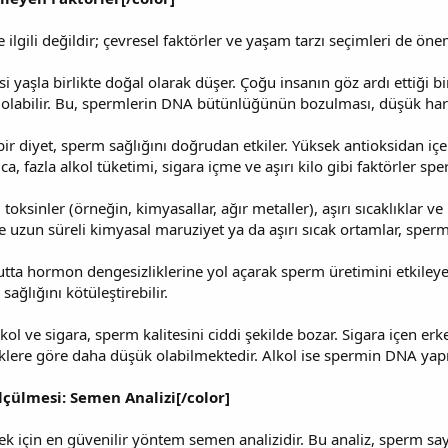
ilgili değildir; çevresel faktörler ve yaşam tarzı seçimleri de önem
si yaşla birlikte doğal olarak düşer. Çoğu insanın göz ardı ettiği b
a olabilir. Bu, spermlerin DNA bütünlüğünün bozulması, düşük harek
bir diyet, sperm sağlığını doğrudan etkiler. Yüksek antioksidan içe
rıca, fazla alkol tüketimi, sigara içme ve aşırı kilo gibi faktörler sp
 toksinler (örneğin, kimyasallar, ağır metaller), aşırı sıcaklıkla
nde uzun süreli kimyasal maruziyet ya da aşırı sıcak ortamlar, sperm 
cutta hormon dengesizliklerine yol açarak sperm üretimini etkileyeb
ağlığını kötüleştirebilir.
kol ve sigara, sperm kalitesini ciddi şekilde bozar. Sigara içen erke
klere göre daha düşük olabilmektedir. Alkol ise spermin DNA yapısı
lçülmesi: Semen Analizi[/color]
 için en güvenilir yöntem semen analizidir. Bu analiz, sperm sayıs