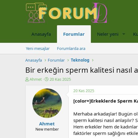
Anasayfa
Forumlar
Neler yeni
Ku
Yeni mesajlar
Forumlarda ara
Anasayfa
Forumlar
Teknolog
Bir erkeğin sperm kalitesi nasıl an
K
B
Ahmet
20 Kas 2025
o
a
n
ş
20 Kas 2025
u
l
[color=]Erkeklerde Sperm Kal
y
a
u
n
b
g
Merhaba arkadaşlar! Bugün old
a
ı
sperm kalitesi nasıl anlaşılır?
Ahmet
ş
ç
Hem erkekler hem de kadınlar i
l
t
New member
faktörler sperm sağlığını etkil
a
a