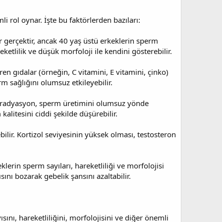
li rol oynar. İşte bu faktörlerden bazıları:
ir gerçektir, ancak 40 yaş üstü erkeklerin sperm
etlilik ve düşük morfoloji ile kendini gösterebilir.
ren gıdalar (örneğin, C vitamini, E vitamini, çinko)
erm sağlığını olumsuz etkileyebilir.
r ve radyasyon, sperm üretimini olumsuz yönde
kalitesini ciddi şekilde düşürebilir.
ilir. Kortizol seviyesinin yüksek olması, testosteron
klerin sperm sayıları, hareketliliği ve morfolojisi
nı bozarak gebelik şansını azaltabilir.
ını, hareketliliğini, morfolojisini ve diğer önemli