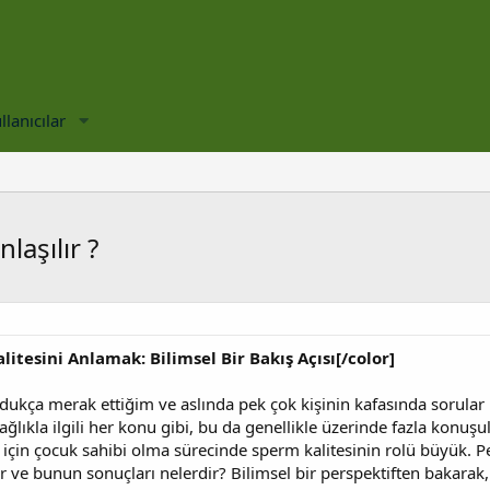
llanıcılar
laşılır ?
itesini Anlamak: Bilimsel Bir Bakış Açısı[/color]
ukça merak ettiğim ve aslında pek çok kişinin kafasında sorular
 Sağlıkla ilgili her konu gibi, bu da genellikle üzerinde fazla kon
çin çocuk sahibi olma sürecinde sperm kalitesinin rolü büyük. Pek
er ve bunun sonuçları nelerdir? Bilimsel bir perspektiften bakarak