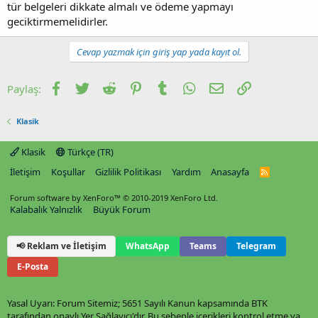
tür belgeleri dikkate almalı ve ödeme yapmayı
geciktirmemelidirler.
Cevap yazmak için giriş yap yada kayıt ol.
Facebook
Twitter
Reddit
Pinterest
Tumblr
WhatsApp
E-posta
Link
Paylaş:
Klasik
Klasik
Türkçe (TR)
İletişim
Koşullar
Gizlilik Politikası
Yardım
Anasayfa
R
S
S
Forum software by XenForo™
© 2010-2019 XenForo Ltd.
Kalabalık Yalnızlık
Büyük Forum
📢 Reklam ve İletişim
WhatsApp
Teams
Telegram
E-Posta
Yasal Uyarı: Forum Sitemiz; 5651 Sayılı Kanun kapsamında BTK
tarafından onaylı Yer Sağlayıcı'dır. Bu sebeple içerikleri kontrol etme ya