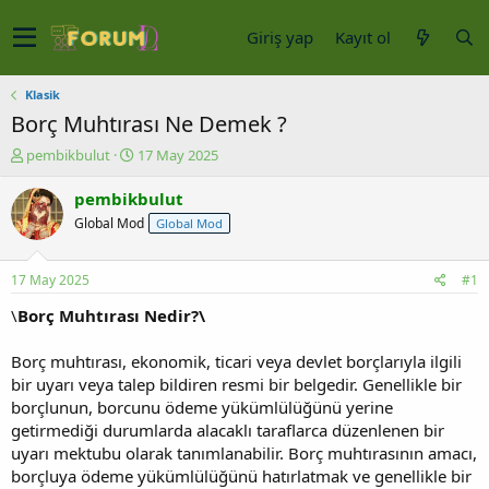
Giriş yap
Kayıt ol
Klasik
Borç Muhtırası Ne Demek ?
K
B
pembikbulut
17 May 2025
o
a
n
ş
pembikbulut
u
l
Global Mod
Global Mod
y
a
u
n
b
g
17 May 2025
#1
a
ı
ş
ç
\
Borç Muhtırası Nedir?\
l
t
a
a
Borç muhtırası, ekonomik, ticari veya devlet borçlarıyla ilgili
t
r
bir uyarı veya talep bildiren resmi bir belgedir. Genellikle bir
a
i
borçlunun, borcunu ödeme yükümlülüğünü yerine
n
h
getirmediği durumlarda alacaklı taraflarca düzenlenen bir
i
uyarı mektubu olarak tanımlanabilir. Borç muhtırasının amacı,
borçluya ödeme yükümlülüğünü hatırlatmak ve genellikle bir