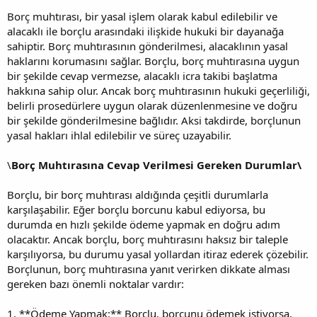
Borç muhtırası, bir yasal işlem olarak kabul edilebilir ve
alacaklı ile borçlu arasındaki ilişkide hukuki bir dayanağa
sahiptir. Borç muhtırasının gönderilmesi, alacaklının yasal
haklarını korumasını sağlar. Borçlu, borç muhtırasına uygun
bir şekilde cevap vermezse, alacaklı icra takibi başlatma
hakkına sahip olur. Ancak borç muhtırasının hukuki geçerliliği,
belirli prosedürlere uygun olarak düzenlenmesine ve doğru
bir şekilde gönderilmesine bağlıdır. Aksi takdirde, borçlunun
yasal hakları ihlal edilebilir ve süreç uzayabilir.
\
Borç Muhtırasına Cevap Verilmesi Gereken Durumlar\
Borçlu, bir borç muhtırası aldığında çeşitli durumlarla
karşılaşabilir. Eğer borçlu borcunu kabul ediyorsa, bu
durumda en hızlı şekilde ödeme yapmak en doğru adım
olacaktır. Ancak borçlu, borç muhtırasını haksız bir taleple
karşılıyorsa, bu durumu yasal yollardan itiraz ederek çözebilir.
Borçlunun, borç muhtırasına yanıt verirken dikkate alması
gereken bazı önemli noktalar vardır:
1. **Ödeme Yapmak:** Borçlu, borcunu ödemek istiyorsa,