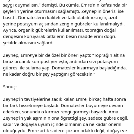
saygı duymalısın,” demişti. Bu cümle, Emre’nin kafasında bir
şeylerin yerine oturmasını sağlamıştı. Zeynep’in önerisi ise
basitti: Domateslerin kaliteli ve tatlı olabilmesi için, azot
yerine potasyum açısından zengin gübreler kullanılmalıydı.
Ayrıca, organik gübrelerin kullanılması, toprağın doğal
dengesini koruyarak bitkilerin besin maddelerini doğru
şekilde almasını sağlardı.
Zeynep, Emre’ye bir de özel bir öneri yaptı: “Toprağın altına
biraz organik kompost yerleştir, ardından sıvı potasyum
gübresi ile sulama yap. Domatesler kızarmaya başladığında,
ne kadar doğru bir şey yaptığını göreceksin.”
Sonuç:
Zeynep'in tavsiyelerine sadık kalan Emre, birkaç hafta sonra
bir fark hissetmeye başladı. Domatesler büyümeye devam
ederken, sonunda o kırmızı rengi görmeyi başardı. Ama
Zeynep'in yaklaşımının ona öğrettiği şey, sadece gübre değil,
sabır ve doğayla uyum içinde olmanın da ne kadar önemli
olduğuydu. Emre artık sadece çözüm odaklı değil, doğayı ve