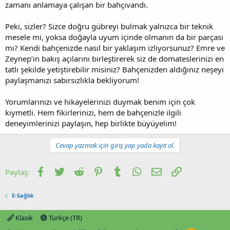
zamanı anlamaya çalışan bir bahçıvandı.
Peki, sizler? Sizce doğru gübreyi bulmak yalnızca bir teknik
mesele mi, yoksa doğayla uyum içinde olmanın da bir parçası
mı? Kendi bahçenizde nasıl bir yaklaşım izliyorsunuz? Emre ve
Zeynep’in bakış açılarını birleştirerek siz de domateslerinizi en
tatlı şekilde yetiştirebilir misiniz? Bahçenizden aldığınız neşeyi
paylaşmanızı sabırsızlıkla bekliyorum!
Yorumlarınızı ve hikayelerinizi duymak benim için çok
kıymetli. Hem fikirlerinizi, hem de bahçenizle ilgili
deneyimlerinizi paylaşın, hep birlikte büyüyelim!
Cevap yazmak için giriş yap yada kayıt ol.
Facebook
Twitter
Reddit
Pinterest
Tumblr
WhatsApp
E-posta
Link
Paylaş:
E-Sağlık
Klasik
Türkçe (TR)