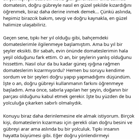
domatesin, doğru gübreyle nasıl en güzel şekilde kızardığını
öğrenmek, biraz daha derine inmek demek… Çünkü aslında,
hepimiz birazcık bakım, sevgi ve doğru kaynakla, en güzel
halimize ulaşabiliriz.
Geçen sene, tıpkı her yıl olduğu gibi, bahçemdeki
domateslerimle ilgilenmeye başlamıştım. Ama bu yıl bir
şeyler eksikti. Bir sabah, evin önünde domateslerimin hala
yeşil olduğunu fark ettim. O an, bir şeylerin yanlış olduğunu
hissettim. Nasıl olur da bu kadar güneş ışığına rağmen
domateslerim kızarmıyordu? Hemen bu soruyu kendime
sordum ve bir şeyleri doğru yapıp yapmadığımı düşündüm.
İşte o an, doğru gübreyi kullanmanın farkını öğrenmeye
başladım. Ama önce, sabırla yapılan her şeyin, doğanın bir
parçası olduğunu kabul etmek gerekir. İşte bu yüzden de bu
yolculuğa çıkarken sabırlı olmalıydık.
Konuyu biraz daha derinlemesine ele almak istiyorum. Birçok
kişi, domateslerin kızarması için gerekli olan doğru besini ve
gübreyi arar ama aslında bu bir yolculuk. Tıpkı insanın
hayatta büyümesi gibi. Eğer doğru yönlendirmeyi