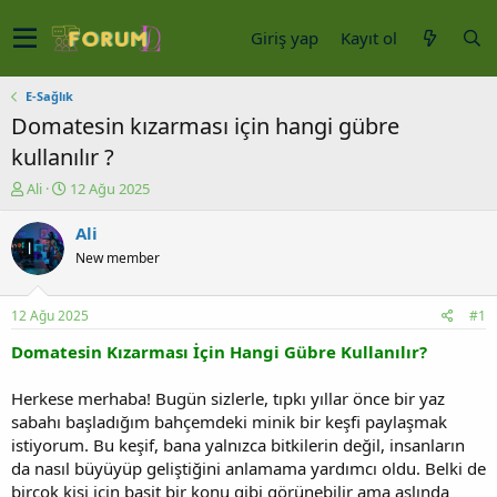
Giriş yap
Kayıt ol
E-Sağlık
Domatesin kızarması için hangi gübre
kullanılır ?
K
B
Ali
12 Ağu 2025
o
a
n
ş
Ali
u
l
New member
y
a
u
n
b
g
12 Ağu 2025
#1
a
ı
ş
ç
Domatesin Kızarması İçin Hangi Gübre Kullanılır?
l
t
a
a
Herkese merhaba! Bugün sizlerle, tıpkı yıllar önce bir yaz
t
r
sabahı başladığım bahçemdeki minik bir keşfi paylaşmak
a
i
istiyorum. Bu keşif, bana yalnızca bitkilerin değil, insanların
n
h
da nasıl büyüyüp geliştiğini anlamama yardımcı oldu. Belki de
i
birçok kişi için basit bir konu gibi görünebilir ama aslında