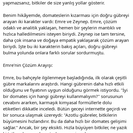
yapmazsanız, bitkiler de size yanlış yollar gösterir.
Benim hikâyemde, domateslerin kızarması için doğru gübreyi
arayan iki karakter vardı: Emre ve Zeynep. Emre, çözüm
odaklı ve analitik yaklaşan, hemen bir şeylerin mantıklı ve
hızlıca halledilmesini isteyen biriydi. Zeynep ise tam tersine,
daha çok insana ve doğaya empatik yaklaşarak çözüm arayan
biriydi. İşte bu iki karakterin bakış açıları, doğru gübreyi
bulma yolunda onlara farklı sorular sordurmuştu.
Emre'nin Çözüm Arayışı:
Emre, bu bahçeyle ilgilenmeye başladığında, ilk olarak çeşitli
gübre markalarını araştırdı. Hangi gübrenin daha hızlı etkili
olduğunu ve fiyatının uygun olduğunu görmek istiyordu. "İyi
bir domates için hangi gübreyi kullanmalıyım?" sorusunun
cevabını ararken, karmaşık kimyasal formüllerle dolu
etiketleri dikkatle inceledi. Bütün geceyi internette geçirdi ve
bir sonuca ulaşmak üzereydi: "Azotlu gübreler, bitkilerin
büyümesini hızlandırır. Bu da daha hızlı bir domates gelişimi
sağlar." Ancak, bir şey eksikti. Hızla büyüyen bitkiler, ne yazık