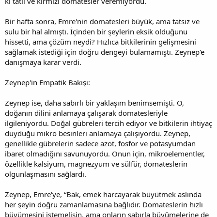
ki tatlı ve kırmızı domatesler veremiyordu.
Bir hafta sonra, Emre'nin domatesleri büyük, ama tatsız ve
sulu bir hal almıştı. İçinden bir şeylerin eksik olduğunu
hissetti, ama çözüm neydi? Hızlıca bitkilerinin gelişmesini
sağlamak istediği için doğru dengeyi bulamamıştı. Zeynep'e
danışmaya karar verdi.
Zeynep'in Empatik Bakışı:
Zeynep ise, daha sabırlı bir yaklaşım benimsemişti. O,
doğanın dilini anlamaya çalışarak domatesleriyle
ilgileniyordu. Doğal gübreleri tercih ediyor ve bitkilerin ihtiyaç
duyduğu mikro besinleri anlamaya çalışıyordu. Zeynep,
genellikle gübrelerin sadece azot, fosfor ve potasyumdan
ibaret olmadığını savunuyordu. Onun için, mikroelementler,
özellikle kalsiyum, magnezyum ve sülfür, domateslerin
olgunlaşmasını sağlardı.
Zeynep, Emre'ye, “Bak, emek harcayarak büyütmek aslında
her şeyin doğru zamanlamasına bağlıdır. Domateslerin hızlı
büyümesini istemelisin, ama onların sabırla büyümelerine de