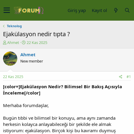
Giriş yap
Kayıt ol
Teknolog
Ejakülasyon nedir tıpta ?
K
B
Ahmet
22 Kas 2025
o
a
n
ş
Ahmet
u
l
New member
y
a
u
n
b
g
22 Kas 2025
#1
a
ı
ş
ç
[color=]Ejakülasyon Nedir? Bilimsel Bir Bakış Açısıyla
l
t
İnceleme[/color]
a
a
t
r
Merhaba forumdaşlar,
a
i
n
h
Bugün tıbbi ve bilimsel bir konuyu, ama aynı zamanda
i
herkesin kolayca anlayabileceği bir şekilde ele almak
istiyorum: ejakülasyon. Birçok kişi bu kavramı duymuş