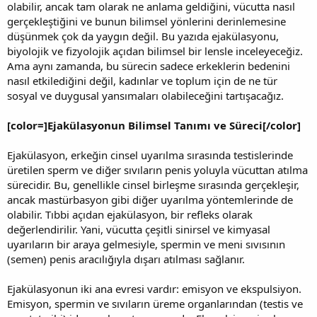
olabilir, ancak tam olarak ne anlama geldiğini, vücutta nasıl
gerçekleştiğini ve bunun bilimsel yönlerini derinlemesine
düşünmek çok da yaygın değil. Bu yazıda ejakülasyonu,
biyolojik ve fizyolojik açıdan bilimsel bir lensle inceleyeceğiz.
Ama aynı zamanda, bu sürecin sadece erkeklerin bedenini
nasıl etkilediğini değil, kadınlar ve toplum için de ne tür
sosyal ve duygusal yansımaları olabileceğini tartışacağız.
[color=]Ejakülasyonun Bilimsel Tanımı ve Süreci[/color]
Ejakülasyon, erkeğin cinsel uyarılma sırasında testislerinde
üretilen sperm ve diğer sıvıların penis yoluyla vücuttan atılma
sürecidir. Bu, genellikle cinsel birleşme sırasında gerçekleşir,
ancak mastürbasyon gibi diğer uyarılma yöntemlerinde de
olabilir. Tıbbi açıdan ejakülasyon, bir refleks olarak
değerlendirilir. Yani, vücutta çeşitli sinirsel ve kimyasal
uyarıların bir araya gelmesiyle, spermin ve meni sıvısının
(semen) penis aracılığıyla dışarı atılması sağlanır.
Ejakülasyonun iki ana evresi vardır: emisyon ve ekspulsiyon.
Emisyon, spermin ve sıvıların üreme organlarından (testis ve