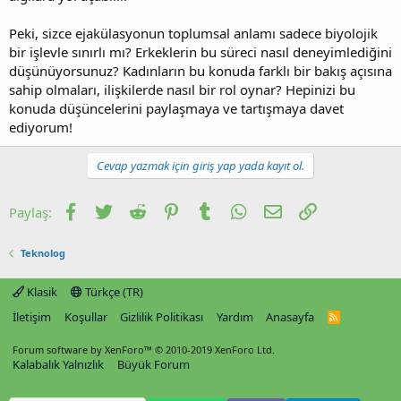
Peki, sizce ejakülasyonun toplumsal anlamı sadece biyolojik
bir işlevle sınırlı mı? Erkeklerin bu süreci nasıl deneyimlediğini
düşünüyorsunuz? Kadınların bu konuda farklı bir bakış açısına
sahip olmaları, ilişkilerde nasıl bir rol oynar? Hepinizi bu
konuda düşüncelerini paylaşmaya ve tartışmaya davet
ediyorum!
Cevap yazmak için giriş yap yada kayıt ol.
Facebook
Twitter
Reddit
Pinterest
Tumblr
WhatsApp
E-posta
Link
Paylaş:
Teknolog
Klasik
Türkçe (TR)
İletişim
Koşullar
Gizlilik Politikası
Yardım
Anasayfa
R
S
S
Forum software by XenForo™
© 2010-2019 XenForo Ltd.
Kalabalık Yalnızlık
Büyük Forum