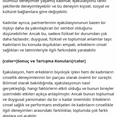
olumsuz deneyimler yaşamış kadınlar, ejakülasyonu farklı
şekillerde deneyimleyebilir ve bu deneyim kişisel, sosyal ve
kültürel bağlamlara göre değişebilir.
Kadınlar ayrıca, partnerlerinin ejakülasyonunun bazen bir
ilişkiyi daha da yakınlaştıran bir sembol olduğunu
düşünebilirler. Ancak bu, sadece fiziksel bir durumdan çok
daha fazlasıdır; duygusal, fiziksel ve toplumsal anlamlar taşır.
Kadınların bu konuda duydukları empati, erkeklerin cinsel
sağlıkları ve tatminleriyle ilgili farkındalık yaratabilir.
[color=]Sonuç ve Tartışma Konuları[/color]
Ejakülasyon, hem erkeklerin biyolojik işlevi hem de kadınların
cinsellik deneyimlerinin bir parçası olarak önemli bir süreçtir.
Bilimsel olarak bakıldığında, ejakülasyonun nasıl
gerçekleştiği, hangi faktörlerin etkili olduğu ve bunun bireyler
üzerindeki etkileri açıkça anlaşılmıştır. Ancak bunun toplumsal
ve duygusal yansımaları da bir o kadar önemlidir. Erkeklerin
cinsel sağlık ve performans endişeleri ile kadınların cinsellikle
ilgili deneyimleri arasındaki farklılıklar, toplumda çok farklı
algılara yol açabilir.