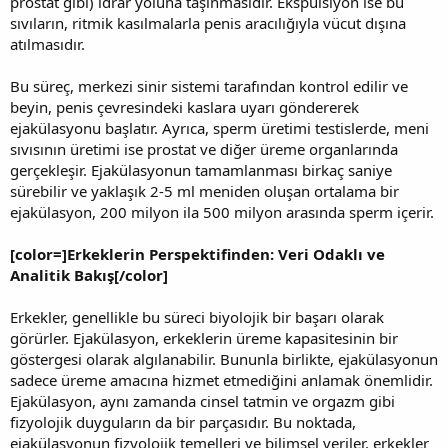
prostat gibi) idrar yoluna taşınmasıdır. Ekspulsiyon ise bu
sıvıların, ritmik kasılmalarla penis aracılığıyla vücut dışına
atılmasıdır.
Bu süreç, merkezi sinir sistemi tarafından kontrol edilir ve
beyin, penis çevresindeki kaslara uyarı göndererek
ejakülasyonu başlatır. Ayrıca, sperm üretimi testislerde, meni
sıvısının üretimi ise prostat ve diğer üreme organlarında
gerçekleşir. Ejakülasyonun tamamlanması birkaç saniye
sürebilir ve yaklaşık 2-5 ml meniden oluşan ortalama bir
ejakülasyon, 200 milyon ila 500 milyon arasında sperm içerir.
[color=]Erkeklerin Perspektifinden: Veri Odaklı ve
Analitik Bakış[/color]
Erkekler, genellikle bu süreci biyolojik bir başarı olarak
görürler. Ejakülasyon, erkeklerin üreme kapasitesinin bir
göstergesi olarak algılanabilir. Bununla birlikte, ejakülasyonun
sadece üreme amacına hizmet etmediğini anlamak önemlidir.
Ejakülasyon, aynı zamanda cinsel tatmin ve orgazm gibi
fizyolojik duyguların da bir parçasıdır. Bu noktada,
ejakülasyonun fizyolojik temelleri ve bilimsel veriler, erkekler