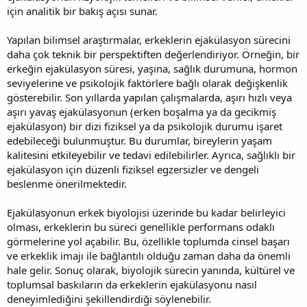
için analitik bir bakış açısı sunar.
Yapılan bilimsel araştırmalar, erkeklerin ejakülasyon sürecini
daha çok teknik bir perspektiften değerlendiriyor. Örneğin, bir
erkeğin ejakülasyon süresi, yaşına, sağlık durumuna, hormon
seviyelerine ve psikolojik faktörlere bağlı olarak değişkenlik
gösterebilir. Son yıllarda yapılan çalışmalarda, aşırı hızlı veya
aşırı yavaş ejakülasyonun (erken boşalma ya da gecikmiş
ejakülasyon) bir dizi fiziksel ya da psikolojik durumu işaret
edebileceği bulunmuştur. Bu durumlar, bireylerin yaşam
kalitesini etkileyebilir ve tedavi edilebilirler. Ayrıca, sağlıklı bir
ejakülasyon için düzenli fiziksel egzersizler ve dengeli
beslenme önerilmektedir.
Ejakülasyonun erkek biyolojisi üzerinde bu kadar belirleyici
olması, erkeklerin bu süreci genellikle performans odaklı
görmelerine yol açabilir. Bu, özellikle toplumda cinsel başarı
ve erkeklik imajı ile bağlantılı olduğu zaman daha da önemli
hale gelir. Sonuç olarak, biyolojik sürecin yanında, kültürel ve
toplumsal baskıların da erkeklerin ejakülasyonu nasıl
deneyimlediğini şekillendirdiği söylenebilir.