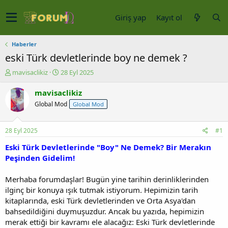
Giriş yap
Kayıt ol
Haberler
eski Türk devletlerinde boy ne demek ?
K
B
mavisaclikiz
28 Eyl 2025
o
a
n
ş
mavisaclikiz
u
l
Global Mod
Global Mod
y
a
u
n
b
g
28 Eyl 2025
#1
a
ı
ş
ç
Eski Türk Devletlerinde "Boy" Ne Demek? Bir Merakın
l
t
Peşinden Gidelim!
a
a
t
r
Merhaba forumdaşlar! Bugün yine tarihin derinliklerinden
a
i
ilginç bir konuya ışık tutmak istiyorum. Hepimizin tarih
n
h
kitaplarında, eski Türk devletlerinden ve Orta Asya'dan
i
bahsedildiğini duymuşuzdur. Ancak bu yazıda, hepimizin
merak ettiği bir kavramı ele alacağız: Eski Türk devletlerinde