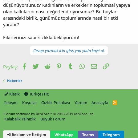
düşünüyorsunuz? Kadınların ve erkeklerin toplumsal yapıya
olan katkılarını nasıl değerlendiriyorsunuz? Bu boylar
arasındaki birlik, günümüz toplumlarında nasıl bir etki
yaratır?
Fikirlerinizi sabırsızlıkla bekliyorum!
Cevap yazmak için giriş yap yada kayıt ol.
Facebook
Twitter
Reddit
Pinterest
Tumblr
WhatsApp
E-posta
Link
Paylaş:
Haberler
Klasik
Türkçe (TR)
İletişim
Koşullar
Gizlilik Politikası
Yardım
Anasayfa
R
S
S
Forum software by XenForo™
© 2010-2019 XenForo Ltd.
Kalabalık Yalnızlık
Büyük Forum
📢 Reklam ve İletişim
WhatsApp
Teams
Telegram