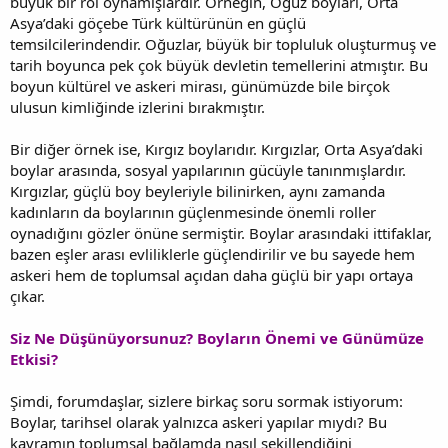
büyük bir rol oynamışlardır. Örneğin, Oğuz boyları, Orta
Asya’daki göçebe Türk kültürünün en güçlü
temsilcilerindendir. Oğuzlar, büyük bir topluluk oluşturmuş ve
tarih boyunca pek çok büyük devletin temellerini atmıştır. Bu
boyun kültürel ve askeri mirası, günümüzde bile birçok
ulusun kimliğinde izlerini bırakmıştır.
Bir diğer örnek ise, Kırgız boylarıdır. Kırgızlar, Orta Asya’daki
boylar arasında, sosyal yapılarının gücüyle tanınmışlardır.
Kırgızlar, güçlü boy beyleriyle bilinirken, aynı zamanda
kadınların da boylarının güçlenmesinde önemli roller
oynadığını gözler önüne sermiştir. Boylar arasındaki ittifaklar,
bazen eşler arası evliliklerle güçlendirilir ve bu sayede hem
askeri hem de toplumsal açıdan daha güçlü bir yapı ortaya
çıkar.
Siz Ne Düşünüyorsunuz? Boyların Önemi ve Günümüze
Etkisi?
Şimdi, forumdaşlar, sizlere birkaç soru sormak istiyorum:
Boylar, tarihsel olarak yalnızca askeri yapılar mıydı? Bu
kavramın toplumsal bağlamda nasıl şekillendiğini