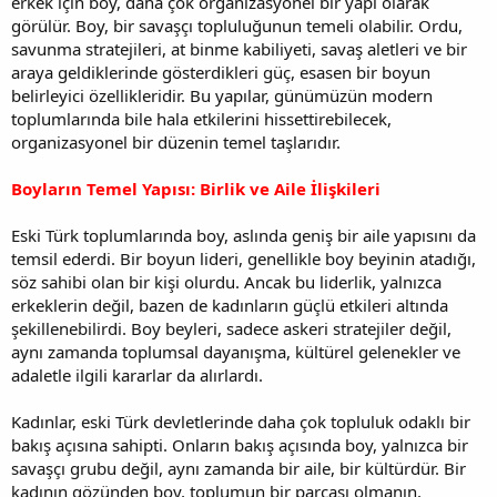
erkek için boy, daha çok organizasyonel bir yapı olarak
görülür. Boy, bir savaşçı topluluğunun temeli olabilir. Ordu,
savunma stratejileri, at binme kabiliyeti, savaş aletleri ve bir
araya geldiklerinde gösterdikleri güç, esasen bir boyun
belirleyici özellikleridir. Bu yapılar, günümüzün modern
toplumlarında bile hala etkilerini hissettirebilecek,
organizasyonel bir düzenin temel taşlarıdır.
Boyların Temel Yapısı: Birlik ve Aile İlişkileri
Eski Türk toplumlarında boy, aslında geniş bir aile yapısını da
temsil ederdi. Bir boyun lideri, genellikle boy beyinin atadığı,
söz sahibi olan bir kişi olurdu. Ancak bu liderlik, yalnızca
erkeklerin değil, bazen de kadınların güçlü etkileri altında
şekillenebilirdi. Boy beyleri, sadece askeri stratejiler değil,
aynı zamanda toplumsal dayanışma, kültürel gelenekler ve
adaletle ilgili kararlar da alırlardı.
Kadınlar, eski Türk devletlerinde daha çok topluluk odaklı bir
bakış açısına sahipti. Onların bakış açısında boy, yalnızca bir
savaşçı grubu değil, aynı zamanda bir aile, bir kültürdür. Bir
kadının gözünden boy, toplumun bir parçası olmanın,