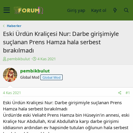
Giriş yap
Kayıt ol
Haberler
Eski Ürdün Kraliçesi Nur: Darbe girişimiyle
suçlanan Prens Hamza hala serbest
bırakılmadı
K
B
pembikbulut
4 Kas 2021
o
a
n
ş
pembikbulut
u
l
Global Mod
Global Mod
y
a
u
n
b
g
4 Kas 2021
#1
a
ı
ş
ç
Eski Ürdün Kraliçesi Nur: Darbe girişimiyle suçlanan Prens
l
t
Hamza hala serbest bırakılmadı
a
a
Ürdün'de eski Veliaht Prens Hamza bin Hüseyin'in annesi, eski
t
r
Kraliçe Nur Abdullah, Kral Abdullah'a karşı darbe girişimi
a
i
iddiasının ardından ev hapsinde tutulan oğlunun hala serbest
n
h