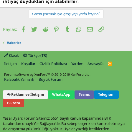
ihtiyaç duydukları için alabilirler
.
Cevap yazmak için giriş yap yada kayıt ol.
Facebook
Twitter
Reddit
Pinterest
Tumblr
WhatsApp
E-posta
Link
Paylaş:
Haberler
Klasik
Türkçe (TR)
İletişim
Koşullar
Gizlilik Politikası
Yardım
Anasayfa
R
S
S
Forum software by XenForo™
© 2010-2019 XenForo Ltd.
Kalabalık Yalnızlık
Büyük Forum
📢 Reklam ve İletişim
WhatsApp
Teams
Telegram
E-Posta
Yasal Uyarı: Forum Sitemiz; 5651 Sayılı Kanun kapsamında BTK
tarafından onaylı Yer Sağlayıcı'dır. Bu sebeple içerikleri kontrol etme ya
da araştırma yükümlülüğü yoktur. Üyeler yazdığı içeriklerden