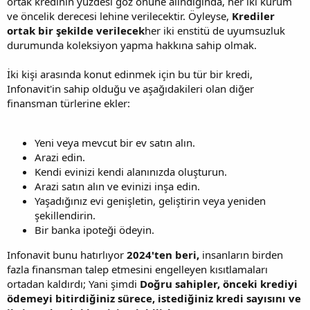
ortak kredinin yüzdesi göz önüne alındığında, her iki kurum
ve öncelik derecesi lehine verilecektir. Öyleyse,
Krediler
ortak bir şekilde verilecek
her iki enstitü de uyumsuzluk
durumunda koleksiyon yapma hakkına sahip olmak.
İki kişi arasında konut edinmek için bu tür bir kredi,
Infonavit'in sahip olduğu ve aşağıdakileri olan diğer
finansman türlerine ekler:
Yeni veya mevcut bir ev satın alın.
Arazi edin.
Kendi evinizi kendi alanınızda oluşturun.
Arazi satın alın ve evinizi inşa edin.
Yaşadığınız evi genişletin, geliştirin veya yeniden
şekillendirin.
Bir banka ipoteği ödeyin.
Infonavit bunu hatırlıyor
2024'ten beri,
insanların birden
fazla finansman talep etmesini engelleyen kısıtlamaları
ortadan kaldırdı; Yani şimdi
Doğru sahipler, önceki krediyi
ödemeyi bitirdiğiniz sürece, istediğiniz kredi sayısını ve