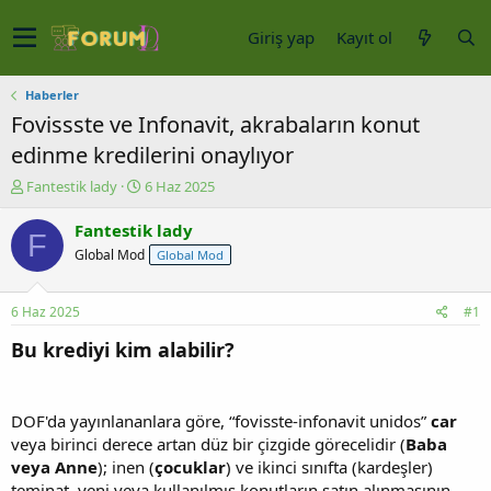
Giriş yap
Kayıt ol
Haberler
Fovissste ve Infonavit, akrabaların konut
edinme kredilerini onaylıyor
K
B
Fantestik lady
6 Haz 2025
o
a
n
ş
Fantestik lady
F
u
l
Global Mod
Global Mod
y
a
u
n
b
g
6 Haz 2025
#1
a
ı
ş
ç
Bu krediyi kim alabilir?
l
t
a
a
t
r
DOF'da yayınlananlara göre, “fovisste-infonavit unidos”
car
a
i
n
h
veya birinci derece artan düz bir çizgide görecelidir (
Baba
i
veya Anne
); inen (
çocuklar
) ve ikinci sınıfta (kardeşler)
teminat, yeni veya kullanılmış konutların satın alınmasının