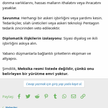
donma varlıklarını, hassas malların ithalatını veya ihracatını
yasaklar.
Savunma
: Herhangi bir askeri işbirliğini veya yardımı kesin.
Tedarikçiler, silah üreticileri veya askeri teknoloji Pentagon
tedarik zincirinden veto edilecektir.
Diplomatik ilişkilerin izolasyonu
: Siyasi diyalog ve ikili
işbirliğini askıya alın.
Yabancı düşmanlarla bağlantılı şirketlerin ekipman ve
altyapısı.
Şimdilik,
Meksika resmi listede değildir, çünkü onu
belirleyen bir yürütme emri yoktur.
Cevap yazmak için giriş yap yada kayıt ol.
Facebook
Twitter
Reddit
Pinterest
Tumblr
WhatsApp
E-posta
Link
Paylaş:
Haberler