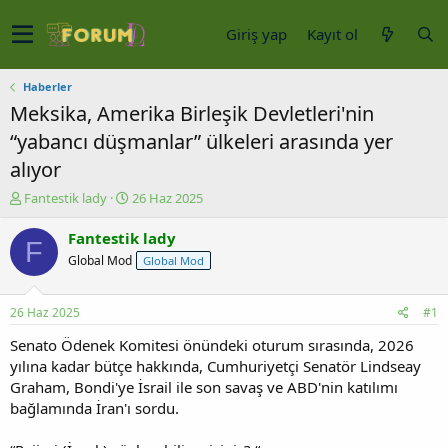
Giriş yap
Kayıt ol
Haberler
Meksika, Amerika Birleşik Devletleri'nin
“yabancı düşmanlar” ülkeleri arasında yer
alıyor
K
B
Fantestik lady
26 Haz 2025
o
a
n
ş
Fantestik lady
F
u
l
Global Mod
Global Mod
y
a
u
n
b
g
26 Haz 2025
#1
a
ı
ş
ç
Senato Ödenek Komitesi önündeki oturum sırasında, 2026
l
t
yılına kadar bütçe hakkında, Cumhuriyetçi Senatör Lindseay
a
a
Graham, Bondi'ye İsrail ile son savaş ve ABD'nin katılımı
t
r
bağlamında İran'ı sordu.
a
i
n
h