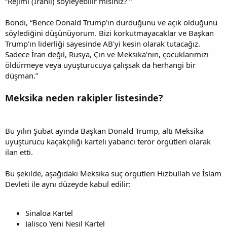
“Rejimi (İranlı) söyleyebilir misiniz? “
i
Bondi, “Bence Donald Trump'ın durduğunu ve açık olduğunu
söylediğini düşünüyorum. Bizi korkutmayacaklar ve Başkan
Trump'ın liderliği sayesinde AB'yi kesin olarak tutacağız.
Sadece İran değil, Rusya, Çin ve Meksika'nın, çocuklarımızı
öldürmeye veya uyuşturucuya çalışsak da herhangi bir
düşman.”
Meksika neden rakipler listesinde?
Bu yılın Şubat ayında Başkan Donald Trump, altı Meksika
uyuşturucu kaçakçılığı karteli yabancı terör örgütleri olarak
ilan etti.
Bu şekilde, aşağıdaki Meksika suç örgütleri Hizbullah ve İslam
Devleti ile aynı düzeyde kabul edilir:
Sinaloa Kartel
Jalisco Yeni Nesil Kartel