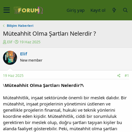
Giriş yap
Kayıt ol
Bilişim Haberleri
Müteahhit Olma Şartları Nelerdir ?
K
B
Elif
19 Haz 2025
o
a
n
ş
Elif
u
l
New member
y
a
u
n
b
g
19 Haz 2025
#1
a
ı
ş
ç
\
Müteahhit Olma Şartları Nelerdir?\
l
t
a
a
Müteahhitlik, inşaat sektöründe önemli bir meslek dalıdır. Bir
t
r
müteahhit, inşaat projelerinin yönetimini üstlenen ve
a
i
genellikle projelerin finansal, hukuki ve teknik yönlerini
n
h
koordine eden kişidir. Müteahhitlik, ciddi bir sorumluluk
i
gerektiren bir meslek olup, doğru şartları taşıyan kişiler bu
alanda faaliyet gösterebilir. Peki, müteahhit olma şartları