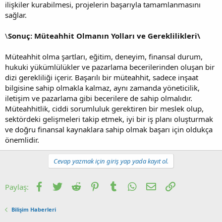
ilişkiler kurabilmesi, projelerin başarıyla tamamlanmasını
sağlar.
\
Sonuç: Müteahhit Olmanın Yolları ve Gereklilikleri\
Müteahhit olma şartları, eğitim, deneyim, finansal durum,
hukuki yükümlülükler ve pazarlama becerilerinden oluşan bir
dizi gerekliliği içerir. Başarılı bir müteahhit, sadece inşaat
bilgisine sahip olmakla kalmaz, aynı zamanda yöneticilik,
iletişim ve pazarlama gibi becerilere de sahip olmalıdır.
Müteahhitlik, ciddi sorumluluk gerektiren bir meslek olup,
sektördeki gelişmeleri takip etmek, iyi bir iş planı oluşturmak
ve doğru finansal kaynaklara sahip olmak başarı için oldukça
önemlidir.
Cevap yazmak için giriş yap yada kayıt ol.
Facebook
Twitter
Reddit
Pinterest
Tumblr
WhatsApp
E-posta
Link
Paylaş:
Bilişim Haberleri