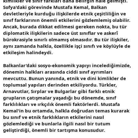
kimlikler ve sınıf farkları daha belirgin hale gelmişti.
Sofya'daki görevinde Mustafa Kemal, Balkan
devletleriyle kurduğu ilişkilerde etnik çeşitliliğin ve
sınıf farklarının önemli etkilerini gözlemlemiş olabilir.
Ancak, burada dikkat edilmesi gereken nokta, bu tür
diplomatik ilişkilerin sadece üst sınıflar ve askerî
bürokrasiyle sınırlı olmamış olmasıdır. Bu tür ilişkiler,
aynı zamanda halkla, özellikle işçi sınıfı ve köylüyle de
etkileşim halindeydi.
Balkanlar’daki sosyo-ekonomik yapıyı incelediğimizde,
dönemin halkları arasında ciddi sınıf ayrımları
mevcuttu. Bunun yanında, etnik ve dini kimlikler de
toplumsal yapıları derinden etkiliyordu. Türkler,
Arnavutlar, Sırplar ve Bulgarlar gibi farklı etnik
grupların çatışmalar yaşadığı bu dönemde, sınıf
farklılıkları ve ırkçılık önemli faktörlerdi. Mustafa
Kemal'in bu ortamda, halkla doğrudan temas kurarak
bu sınıf ve etnik farklıkların etkilerini nasıl
gözlemlediği ve bunlarla ilgili nasıl bir tutum
geliştirdiği, önemli bir tartışma konusudur.