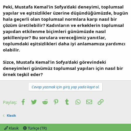
Peki, Mustafa Kemal’in Sofya’daki deneyimi, toplumsal
yapılar ve eşitsizlikler üzerine düşündüğümüzde, bugün
hala geçerli olan toplumsal normlara karşı nasıl bir
çözüm üretilebilir? Kadınların ve erkeklerin toplumsal
yapıdan etkilenme biçimleri günümüzde nasıl
şekilleniyor? Bu sorulara vereceğimiz yanıtlar,
toplumdaki eşitsizlikleri daha iyi anlamamıza yardımcı
olabilir.
Sizce, Mustafa Kemal’in Sofya’daki görevindeki
deneyimleri günümüz toplumsal yapıları için nasıl bir
örnek teşkil eder?
Cevap yazmak için giriş yap yada kayıt ol.
Facebook
Twitter
Reddit
Pinterest
Tumblr
WhatsApp
E-posta
Link
Paylaş:
Klasik
Klasik
Türkçe (TR)