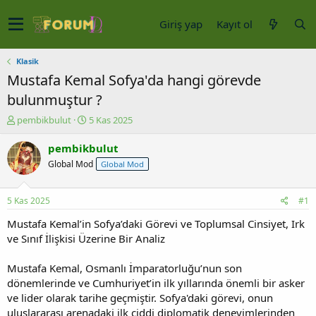
Giriş yap
Kayıt ol
Klasik
Mustafa Kemal Sofya'da hangi görevde
bulunmuştur ?
K
B
pembikbulut
5 Kas 2025
o
a
n
ş
pembikbulut
u
l
Global Mod
Global Mod
y
a
u
n
b
g
5 Kas 2025
#1
a
ı
ş
ç
Mustafa Kemal’in Sofya’daki Görevi ve Toplumsal Cinsiyet, Irk
l
t
ve Sınıf İlişkisi Üzerine Bir Analiz
a
a
t
r
Mustafa Kemal, Osmanlı İmparatorluğu’nun son
a
i
dönemlerinde ve Cumhuriyet’in ilk yıllarında önemli bir asker
n
h
ve lider olarak tarihe geçmiştir. Sofya'daki görevi, onun
i
uluslararası arenadaki ilk ciddi diplomatik deneyimlerinden