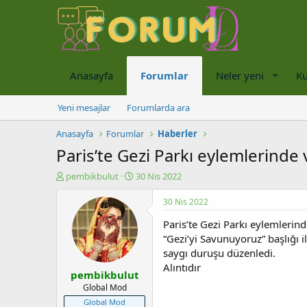
Anasayfa
Forumlar
Neler yeni
Ku
Yeni mesajlar
Forumlarda ara
Anasayfa
Forumlar
Haberler
Paris’te Gezi Parkı eylemlerinde
K
B
pembikbulut
30 Nis 2022
o
a
n
ş
30 Nis 2022
u
l
Paris’te Gezi Parkı eylemlerin
y
a
u
n
“Gezi’yi Savunuyoruz” başlığı i
b
g
saygı duruşu düzenledi.
a
ı
Alıntıdır
pembikbulut
ş
ç
l
t
Global Mod
a
a
Global Mod