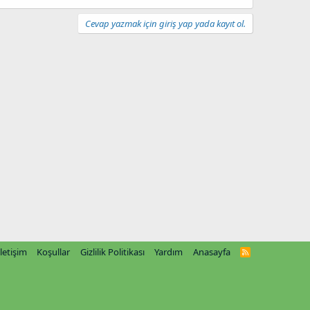
Cevap yazmak için giriş yap yada kayıt ol.
İletişim
Koşullar
Gizlilik Politikası
Yardım
Anasayfa
R
S
S