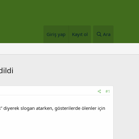
Giriş yap
Kayıt ol
Ara
ildi
#1
ş” diyerek slogan atarken, gösterilerde ölenler için