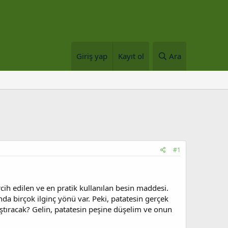
Giriş yap
Kayıt ol
Ara
#1
ih edilen ve en pratik kullanılan besin maddesi.
da birçok ilginç yönü var. Peki, patatesin gerçek
laştıracak? Gelin, patatesin peşine düşelim ve onun