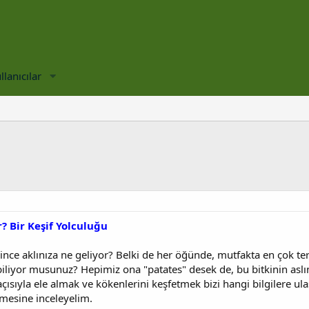
llanıcılar
? Bir Keşif Yolculuğu
ce aklınıza ne geliyor? Belki de her öğünde, mutfakta en çok terc
biliyor musunuz? Hepimiz ona "patates" desek de, bu bitkinin aslın
açısıyla ele almak ve kökenlerini keşfetmek bizi hangi bilgilere u
emesine inceleyelim.