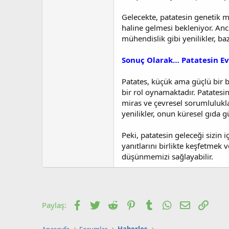
Gelecekte, patatesin genetik mo
haline gelmesi bekleniyor. An
mühendislik gibi yenilikler, ba
Sonuç Olarak… Patatesin Ev
Patates, küçük ama güçlü bir b
bir rol oynamaktadır. Patatesi
miras ve çevresel sorumluluklar
yenilikler, onun küresel gıda 
Peki, patatesin geleceği sizin iç
yanıtlarını birlikte keşfetmek 
düşünmemizi sağlayabilir.
Facebook
Twitter
Reddit
Pinterest
Tumblr
WhatsApp
E-posta
Link
Paylaş: