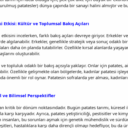
urulmuş patatesler) dünya çapında bir sanayi halini almıştır ve b
 Etkisi: Kültür ve Toplumsal Bakış Açıları
etkisini incelerken, farklı bakış açıları devreye giriyor. Erkekler 
rde algılanabilir. Erkekler, genellikle stratejik veya sonuç odaklı bi
ları daha ön planda tutabilirler. Özellikle kırsal alanlarda yaşayan
şlarını oluşturabilir.
 ve topluluk odaklı bir bakış açısıyla yaklaşır. Onlar için patates, 
bilir. Özellikle gelişmekte olan bölgelerde, kadınlar patatesi işley
nda önemli bir rol oynar. Patatesin sofralarda yer alması, kadınla
 ve Bilimsel Perspektifler
an kritik bir dönüm noktasındadır. Bugün patates tarımı, küresel i
la karşı karşıyadır. Ayrıca, patates yetiştiriciliği, pestisitler ve 
 insanları, bu sorunları aşmak için genetik mühendislik ve sürdürü
şitleri, hastalıklara karşı daha dirençli olmayı hedefliyor, bu da üre