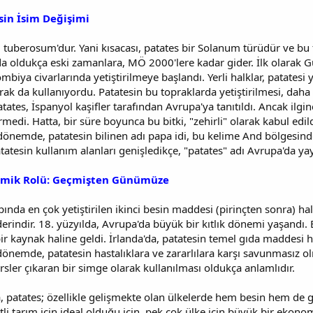
sin İsim Değişimi
tuberosum'dur. Yani kısacası, patates bir Solanum türüdür ve bu fa
slında oldukça eski zamanlara, MÖ 2000'lere kadar gider. İlk olarak
iya civarlarında yetiştirilmeye başlandı. Yerli halklar, patatesi y
ak da kullanıyordu. Patatesin bu topraklarda yetiştirilmesi, daha
tates, İspanyol kaşifler tarafından Avrupa'ya tanıtıldı. Ancak ilgin
di. Hatta, bir süre boyunca bu bitki, "zehirli" olarak kabul edildi 
önemde, patatesin bilinen adı papa idi, bu kelime And bölgesindek
tatesin kullanım alanları genişledikçe, "patates" adı Avrupa'da ya
nomik Rolü: Geçmişten Günümüze
da en çok yetiştirilen ikinci besin maddesi (pirinçten sonra) hali
derindir. 18. yüzyılda, Avrupa'da büyük bir kıtlık dönemi yaşand
 kaynak haline geldi. İrlanda'da, patatesin temel gıda maddesi hali
önemde, patatesin hastalıklara ve zararlılara karşı savunmasız olm
ler çıkaran bir simge olarak kullanılması oldukça anlamlıdır.
patates; özellikle gelişmekte olan ülkelerde hem besin hem de ge
tli tarım için ideal olduğu için, pek çok ülke için büyük bir ekono