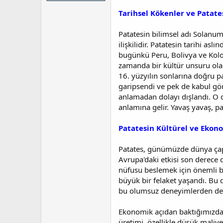
t
r
a
i
Tarihsel Kökenler ve Patate
n
h
i
Patatesin bilimsel adı Solanum 
ilişkilidir. Patatesin tarihi a
bugünkü Peru, Bolivya ve Kolomb
zamanda bir kültür unsuru olar
16. yüzyılın sonlarına doğru pa
garipsendi ve pek de kabul görme
anlamadan dolayı dışlandı. O d
anlamına gelir. Yavaş yavaş, pa
Patatesin Kültürel ve Eko
Patates, günümüzde dünya çapın
Avrupa'daki etkisi son derece 
nüfusu beslemek için önemli bir
büyük bir felaket yaşandı. Bu d
bu olumsuz deneyimlerden ders
Ekonomik açıdan baktığımızda, 
üretimi, özellikle düşük maliye