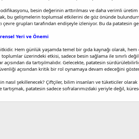
difikasyonu, besin değerinin arttırılması ve daha verimli üretim te
cak, bu gelişmelerin toplumsal etkilerini de göz önünde bulundur
zı çevre grupları tarafından endişeyle izleniyor. Bu da patatesin ge
rensel Yeri ve Önemi
itkidir. Hem günlük yaşamda temel bir gıda kaynağı olarak, hem 
n toplumlar üzerindeki etkisi, sadece besin sağlama ile sınırlı de
 açısından da tartışılmalıdır. Gelecekte, patatesin sürdürülebilir
güvenliği açısından kritik bir rol oynamaya devam edeceğini göste
in nasıl şekillenecek? Çiftçiler, bilim insanları ve tüketiciler olara
ve tartışmak, patatesin sadece sofralarımızdaki yeriyle değil, kür