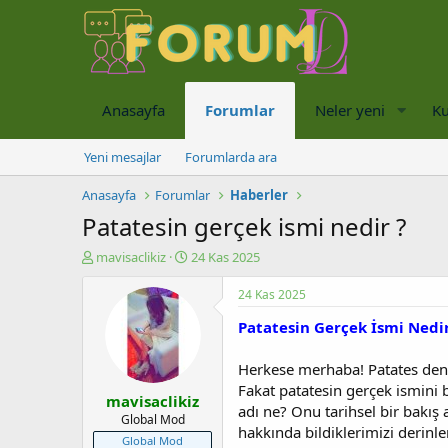
Anasayfa
Forumlar
Neler yeni
Ku
Yeni mesajlar
Forumlarda ara
Anasayfa
Forumlar
Haberler
Patatesin gerçek ismi nedir ?
K
B
mavisaclikiz
24 Kas 2025
o
a
n
ş
24 Kas 2025
u
l
Patatesin Gerçek İsmi Nedir
y
a
u
n
b
g
Herkese merhaba! Patates denin
a
ı
Fakat patatesin gerçek ismini 
mavisaclikiz
ş
ç
adı ne? Onu tarihsel bir bakış 
l
t
Global Mod
hakkında bildiklerimizi derinl
a
a
Global Mod