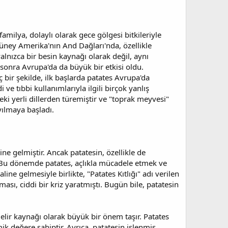
milya, dolaylı olarak gece gölgesi bitkileriyle
 Güney Amerika'nın And Dağları'nda, özellikle
alnızca bir besin kaynağı olarak değil, aynı
 sonra Avrupa'da da büyük bir etkisi oldu.
ç bir şekilde, ilk başlarda patates Avrupa'da
ve tıbbi kullanımlarıyla ilgili birçok yanlış
i yerli dillerden türemiştir ve "toprak meyvesi"
yılmaya başladı.
ne gelmiştir. Ancak patatesin, özellikle de
ı. Bu dönemde patates, açlıkla mücadele etmek ve
ne gelmesiyle birlikte, "Patates Kıtlığı" adı verilen
ası, ciddi bir kriz yaratmıştı. Bugün bile, patatesin
lir kaynağı olarak büyük bir önem taşır. Patates
mik değere sahiptir. Ayrıca, patatesin işlenmiş