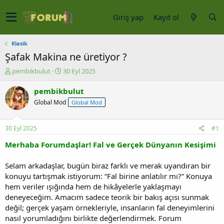
Giriş yap
Kayıt ol
Klasik
Şafak Makina ne üretiyor ?
K
B
pembikbulut
30 Eyl 2025
o
a
n
ş
pembikbulut
u
l
Global Mod
Global Mod
y
a
u
n
b
g
30 Eyl 2025
#1
a
ı
ş
ç
Merhaba Forumdaşlar! Fal ve Gerçek Dünyanın Kesişimi
l
t
a
a
Selam arkadaşlar, bugün biraz farklı ve merak uyandıran bir
t
r
konuyu tartışmak istiyorum: “Fal birine anlatılır mı?” Konuya
a
i
hem veriler ışığında hem de hikâyelerle yaklaşmayı
n
h
deneyeceğim. Amacım sadece teorik bir bakış açısı sunmak
i
değil; gerçek yaşam örnekleriyle, insanların fal deneyimlerini
nasıl yorumladığını birlikte değerlendirmek. Forum