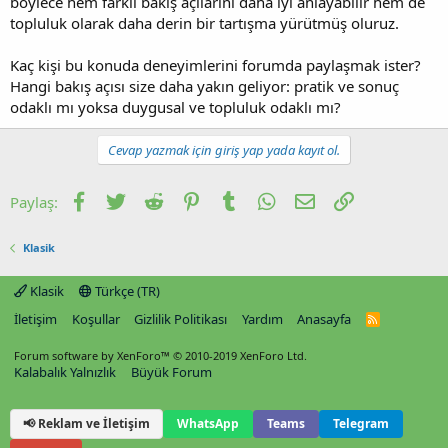
böylece hem farklı bakış açılarını daha iyi anlayabilir hem de
topluluk olarak daha derin bir tartışma yürütmüş oluruz.
Kaç kişi bu konuda deneyimlerini forumda paylaşmak ister?
Hangi bakış açısı size daha yakın geliyor: pratik ve sonuç
odaklı mı yoksa duygusal ve topluluk odaklı mı?
Cevap yazmak için giriş yap yada kayıt ol.
Facebook
Twitter
Reddit
Pinterest
Tumblr
WhatsApp
E-posta
Link
Paylaş:
Klasik
Klasik
Türkçe (TR)
İletişim
Koşullar
Gizlilik Politikası
Yardım
Anasayfa
R
S
S
Forum software by XenForo™
© 2010-2019 XenForo Ltd.
Kalabalık Yalnızlık
Büyük Forum
📢 Reklam ve İletişim
WhatsApp
Teams
Telegram