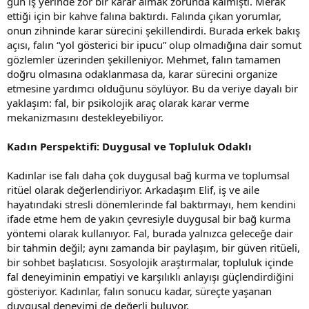
gün iş yerinde zor bir karar almak zorunda kalmıştı. Merak
ettiği için bir kahve falına baktırdı. Falında çıkan yorumlar,
onun zihninde karar sürecini şekillendirdi. Burada erkek bakış
açısı, falın “yol gösterici bir ipucu” olup olmadığına dair somut
gözlemler üzerinden şekilleniyor. Mehmet, falın tamamen
doğru olmasına odaklanmasa da, karar sürecini organize
etmesine yardımcı olduğunu söylüyor. Bu da veriye dayalı bir
yaklaşım: fal, bir psikolojik araç olarak karar verme
mekanizmasını destekleyebiliyor.
Kadın Perspektifi: Duygusal ve Topluluk Odaklı
Kadınlar ise falı daha çok duygusal bağ kurma ve toplumsal
ritüel olarak değerlendiriyor. Arkadaşım Elif, iş ve aile
hayatındaki stresli dönemlerinde fal baktırmayı, hem kendini
ifade etme hem de yakın çevresiyle duygusal bir bağ kurma
yöntemi olarak kullanıyor. Fal, burada yalnızca geleceğe dair
bir tahmin değil; aynı zamanda bir paylaşım, bir güven ritüeli,
bir sohbet başlatıcısı. Sosyolojik araştırmalar, topluluk içinde
fal deneyiminin empatiyi ve karşılıklı anlayışı güçlendirdiğini
gösteriyor. Kadınlar, falın sonucu kadar, süreçte yaşanan
duygusal deneyimi de değerli buluyor.