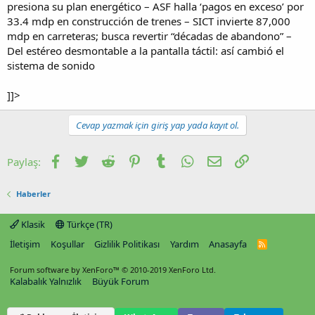
presiona su plan energético – ASF halla ‘pagos en exceso’ por
33.4 mdp en construcción de trenes – SICT invierte 87,000
mdp en carreteras; busca revertir “décadas de abandono” –
Del estéreo desmontable a la pantalla táctil: así cambió el
sistema de sonido
]]>
Cevap yazmak için giriş yap yada kayıt ol.
Facebook
Twitter
Reddit
Pinterest
Tumblr
WhatsApp
E-posta
Link
Paylaş:
Haberler
Klasik
Türkçe (TR)
İletişim
Koşullar
Gizlilik Politikası
Yardım
Anasayfa
R
S
S
Forum software by XenForo™
© 2010-2019 XenForo Ltd.
Kalabalık Yalnızlık
Büyük Forum