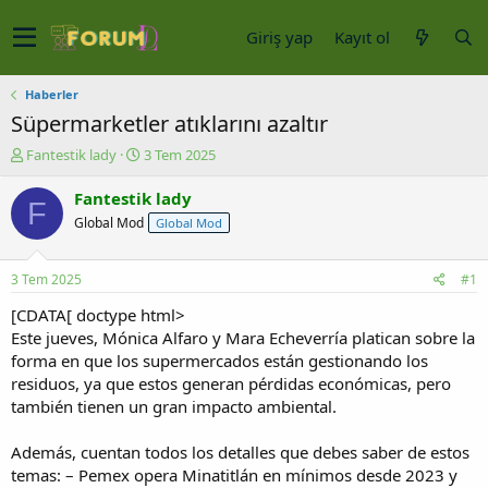
Giriş yap
Kayıt ol
Haberler
Süpermarketler atıklarını azaltır
K
B
Fantestik lady
3 Tem 2025
o
a
n
ş
Fantestik lady
F
u
l
Global Mod
Global Mod
y
a
u
n
b
g
3 Tem 2025
#1
a
ı
ş
ç
[CDATA[ doctype html>
l
t
Este jueves, Mónica Alfaro y Mara Echeverría platican sobre la
a
a
forma en que los supermercados están gestionando los
t
r
residuos, ya que estos generan pérdidas económicas, pero
a
i
también tienen un gran impacto ambiental.
n
h
i
Además, cuentan todos los detalles que debes saber de estos
temas: – Pemex opera Minatitlán en mínimos desde 2023 y