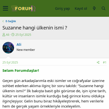
Giriş yap
Kayıt ol
E-Sağlık
Suzanne hangi ülkenin ismi ?
K
B
Ali
25 Eyl 2025
o
a
n
ş
Ali
u
l
New member
y
a
u
n
b
g
25 Eyl 2025
#1
a
ı
ş
ç
Selam Forumdaşlar!
l
t
a
a
Geçen gün arkadaşlarımla eski isimler ve coğrafyalar üzerine
t
r
sohbet ederken aklıma ilginç bir soru takıldı: “Suzanne hangi
a
i
ülkenin ismi?” İlk bakışta basit gibi görünse de, işin içine tarih,
n
h
kültür ve insanların isimle kurduğu bağ girince konu oldukça
i
ilginçleşiyor. Gelin bunu biraz hikâyeleştirerek, hem verilerle
hem de gerçek yaşam örnekleriyle inceleyelim.