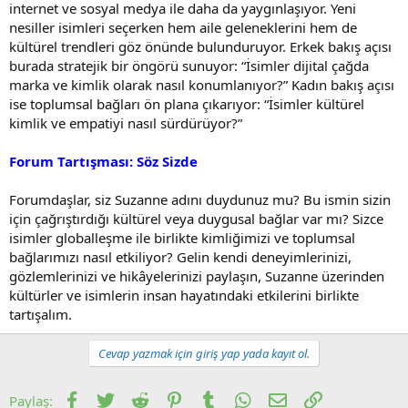
internet ve sosyal medya ile daha da yaygınlaşıyor. Yeni
nesiller isimleri seçerken hem aile geleneklerini hem de
kültürel trendleri göz önünde bulunduruyor. Erkek bakış açısı
burada stratejik bir öngörü sunuyor: “İsimler dijital çağda
marka ve kimlik olarak nasıl konumlanıyor?” Kadın bakış açısı
ise toplumsal bağları ön plana çıkarıyor: “İsimler kültürel
kimlik ve empatiyi nasıl sürdürüyor?”
Forum Tartışması: Söz Sizde
Forumdaşlar, siz Suzanne adını duydunuz mu? Bu ismin sizin
için çağrıştırdığı kültürel veya duygusal bağlar var mı? Sizce
isimler globalleşme ile birlikte kimliğimizi ve toplumsal
bağlarımızı nasıl etkiliyor? Gelin kendi deneyimlerinizi,
gözlemlerinizi ve hikâyelerinizi paylaşın, Suzanne üzerinden
kültürler ve isimlerin insan hayatındaki etkilerini birlikte
tartışalım.
Cevap yazmak için giriş yap yada kayıt ol.
Facebook
Twitter
Reddit
Pinterest
Tumblr
WhatsApp
E-posta
Link
Paylaş: