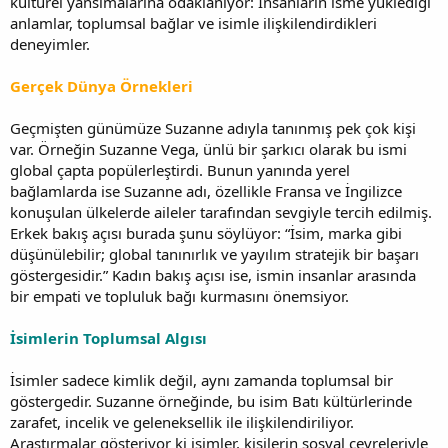
kültürel yansımalarına odaklanıyor: İnsanların isme yüklediği
anlamlar, toplumsal bağlar ve isimle ilişkilendirdikleri
deneyimler.
Gerçek Dünya Örnekleri
Geçmişten günümüze Suzanne adıyla tanınmış pek çok kişi
var. Örneğin Suzanne Vega, ünlü bir şarkıcı olarak bu ismi
global çapta popülerleştirdi. Bunun yanında yerel
bağlamlarda ise Suzanne adı, özellikle Fransa ve İngilizce
konuşulan ülkelerde aileler tarafından sevgiyle tercih edilmiş.
Erkek bakış açısı burada şunu söylüyor: “İsim, marka gibi
düşünülebilir; global tanınırlık ve yayılım stratejik bir başarı
göstergesidir.” Kadın bakış açısı ise, ismin insanlar arasında
bir empati ve topluluk bağı kurmasını önemsiyor.
İsimlerin Toplumsal Algısı
İsimler sadece kimlik değil, aynı zamanda toplumsal bir
göstergedir. Suzanne örneğinde, bu isim Batı kültürlerinde
zarafet, incelik ve geleneksellik ile ilişkilendiriliyor.
Araştırmalar gösteriyor ki isimler, kişilerin sosyal çevreleriyle