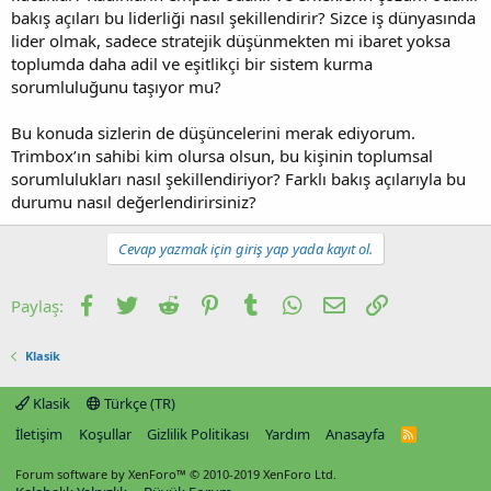
bakış açıları bu liderliği nasıl şekillendirir? Sizce iş dünyasında
lider olmak, sadece stratejik düşünmekten mi ibaret yoksa
toplumda daha adil ve eşitlikçi bir sistem kurma
sorumluluğunu taşıyor mu?
Bu konuda sizlerin de düşüncelerini merak ediyorum.
Trimbox’ın sahibi kim olursa olsun, bu kişinin toplumsal
sorumlulukları nasıl şekillendiriyor? Farklı bakış açılarıyla bu
durumu nasıl değerlendirirsiniz?
Cevap yazmak için giriş yap yada kayıt ol.
Facebook
Twitter
Reddit
Pinterest
Tumblr
WhatsApp
E-posta
Link
Paylaş:
Klasik
Klasik
Türkçe (TR)
İletişim
Koşullar
Gizlilik Politikası
Yardım
Anasayfa
R
S
S
Forum software by XenForo™
© 2010-2019 XenForo Ltd.