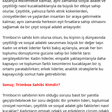
kazançla etkilemekle kalmaz, aynı zamanda sosyal adalet ve
çeşitliliği nasıl kucakladıklarıyla da büyük bir etkiye sahip
olurlar. Çeşitlilik, yalnızca farklı etnik kökenlerden,
cinsiyetlerden ve yaşlardan insanları bir araya getirmekle
kalmaz; aynı zamanda herkesin eşit fırsatlara sahip olmasını
sağlamak da bir çeşit sosyal adalet anlayışıdır.
Trimbox’ın sahibi kim olursa olsun, bu kişinin iş dünyasında
çeşitliliği ve sosyal adaleti savunması büyük bir değer taşır.
Kadın ve erkek liderler farklı bakış açılarıyla, ancak her biri
toplumu dönüştürme gücüne sahip bir liderlik tarzı
sergileyebilirler. Kadın liderler, empatik yaklaşımlarıyla daha
kapsayıcı ve toplumun farklı kesimlerini kucaklayan bir iş
ortamı yaratabilirken; erkek liderler, analitik stratejilerle bu
kapsayıcılığı somut hale getirebilirler.
Sonuç: Trimbox Sahibi Kimdir?
Trimbox’ın sahibinin kim olduğu sorusu basit bir yanıtla
geçiştirilebilecek bir soru değildir. Bir şirketin lideri, toplumsal
cinsiyet normları, çeşitlilik ve sosyal adalet gibi faktörleri nasıl
kucaklar? Kadınların empati odaklı ve erkeklerin çözüm odaklı