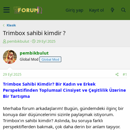
Giriş yap
Kayıt ol
Klasik
Trimbox sahibi kimdir ?
K
B
pembikbulut
29 Eyl 2025
o
a
n
ş
pembikbulut
u
l
Global Mod
Global Mod
y
a
u
n
b
g
29 Eyl 2025
#1
a
ı
ş
ç
Trimbox Sahibi Kimdir? Bir Kadın ve Erkek
l
t
Perspektifinden Toplumsal Cinsiyet ve Çeşitlilik Üzerine
a
a
Bir Tartışma
t
r
a
i
Merhaba forum arkadaşlarım! Bugün, gündemdeki ilginç bir
n
h
konuya dair düşüncelerimi sizinle paylaşmak istiyorum.
i
Trimbox’ın sahibi kimdir? Aslında, bu soruya farklı
perspektiflerden bakmak, çok daha derin bir anlam taşıyor.