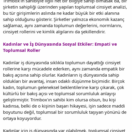
Trimbox’ın sahibiyle ilgili net bir bilgiye sahip olmasak da, bir
şirketin sahipliği üzerinden yapılan toplumsal cinsiyet analizi,
bu tür girişimlerin aslında ne kadar büyük bir etki alanına
sahip olduğunu gösterir. Şirketler yalnızca ekonomik kazanç
sağlamaz, aynı zamanda toplumun değerlerini, normlarını,
cinsiyet rollerini ve kimlik algılarını da şekillendirir.
Kadınlar ve İş Dünyasında Sosyal Etkiler: Empati ve
Toplumsal Roller
Kadınlar iş dünyasında sıklıkla toplumun dayattığı cinsiyet
rollerine karşı mücadele ederken, aynı zamanda empatik bir
bakış açısına sahip olurlar. Kadınların iş dünyasında sahip
oldukları bir avantaj, insan odaklı düşünme biçimidir. Birçok
kadın, toplumun geleneksel beklentilerine karşı çıkarak, çok
kültürlü bir bakış açısı ve toplumsal sorumluluk anlayışı
geliştirmiştir. Trimbox'ın sahibi kim olursa olsun, bu kişi
kadınsa, belki de o kişinin başarı hikayesi, işin sadece maddi
boyutunu değil, toplumsal bir sorumluluk taşıyan yönünü de
ortaya koyuyordur.
Kadınlar için iş dünyasında var olabilmek, toplumsal cinsiyet