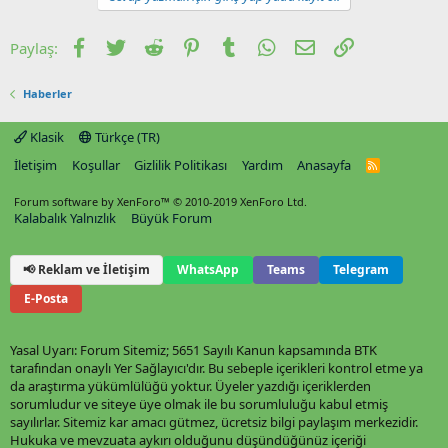
Facebook
Twitter
Reddit
Pinterest
Tumblr
WhatsApp
E-posta
Link
Paylaş:
Haberler
Klasik
Türkçe (TR)
İletişim
Koşullar
Gizlilik Politikası
Yardım
Anasayfa
R
S
S
Forum software by XenForo™
© 2010-2019 XenForo Ltd.
Kalabalık Yalnızlık
Büyük Forum
📢 Reklam ve İletişim
WhatsApp
Teams
Telegram
E-Posta
Yasal Uyarı: Forum Sitemiz; 5651 Sayılı Kanun kapsamında BTK
tarafından onaylı Yer Sağlayıcı'dır. Bu sebeple içerikleri kontrol etme ya
da araştırma yükümlülüğü yoktur. Üyeler yazdığı içeriklerden
sorumludur ve siteye üye olmak ile bu sorumluluğu kabul etmiş
sayılırlar. Sitemiz kar amacı gütmez, ücretsiz bilgi paylaşım merkezidir.
Hukuka ve mevzuata aykırı olduğunu düşündüğünüz içeriği