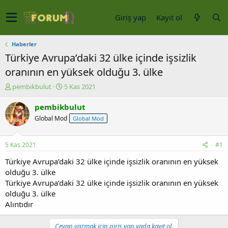
Giriş yap
Kayıt ol
Haberler
Türkiye Avrupa’daki 32 ülke içinde işsizlik
oranının en yüksek olduğu 3. ülke
K
B
pembikbulut
5 Kas 2021
o
a
n
ş
pembikbulut
u
l
Global Mod
Global Mod
y
a
u
n
b
g
5 Kas 2021
#1
a
ı
ş
ç
Türkiye Avrupa’daki 32 ülke içinde işsizlik oranının en yüksek
l
t
olduğu 3. ülke
a
a
Türkiye Avrupa’daki 32 ülke içinde işsizlik oranının en yüksek
t
r
olduğu 3. ülke
a
i
Alıntıdır
n
h
i
Cevap yazmak için giriş yap yada kayıt ol.