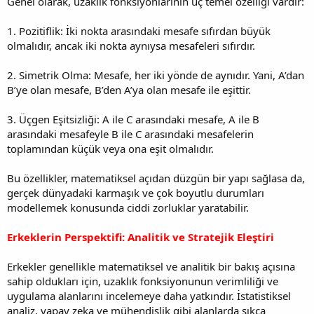
Genel olarak, uzaklık fonksiyonlarının üç temel özelliği vardır:
1. Pozitiflik: İki nokta arasındaki mesafe sıfırdan büyük
olmalıdır, ancak iki nokta aynıysa mesafeleri sıfırdır.
2. Simetrik Olma: Mesafe, her iki yönde de aynıdır. Yani, A’dan
B’ye olan mesafe, B’den A’ya olan mesafe ile eşittir.
3. Üçgen Eşitsizliği: A ile C arasındaki mesafe, A ile B
arasındaki mesafeyle B ile C arasındaki mesafelerin
toplamından küçük veya ona eşit olmalıdır.
Bu özellikler, matematiksel açıdan düzgün bir yapı sağlasa da,
gerçek dünyadaki karmaşık ve çok boyutlu durumları
modellemek konusunda ciddi zorluklar yaratabilir.
Erkeklerin Perspektifi: Analitik ve Stratejik Eleştiri
Erkekler genellikle matematiksel ve analitik bir bakış açısına
sahip oldukları için, uzaklık fonksiyonunun verimliliği ve
uygulama alanlarını incelemeye daha yatkındır. İstatistiksel
analiz, yapay zeka ve mühendislik gibi alanlarda sıkça