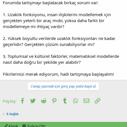
Forumda tartışmayı başlatacak birkaç sorum var:
1. Uzaklık fonksiyonu, insan ilişkilerini modellemek için
gerçekten yeterli bir araç mıdır, yoksa daha farklı bir
modellemeye mi ihtiyaç vardır?
2. Yüksek boyutlu verilerde uzaklık fonksiyonları ne kadar
geçerlidir? Gerçekten çözüm sunabiliyorlar mı?
3. Toplumsal ve kültürel faktörler, matematiksel modellerde
nasıl daha doğru bir şekilde yer alabilir?
Fikirlerinizi merak ediyorum, hadi tartışmaya başlayalım!
Cevap yazmak için giriş yap yada kayıt ol.
Facebook
Twitter
Reddit
Pinterest
Tumblr
WhatsApp
E-posta
Link
Paylaş:
E-Sağlık
Klasik
Türkçe (TR)