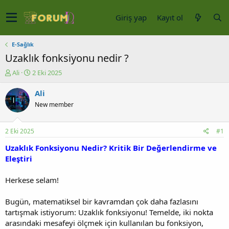
Giriş yap
Kayıt ol
E-Sağlık
Uzaklık fonksiyonu nedir ?
K
B
Ali
2 Eki 2025
o
a
n
ş
Ali
u
l
New member
y
a
u
n
b
g
2 Eki 2025
#1
a
ı
ş
ç
Uzaklık Fonksiyonu Nedir? Kritik Bir Değerlendirme ve
l
t
Eleştiri
a
a
t
r
Herkese selam!
a
i
n
h
Bugün, matematiksel bir kavramdan çok daha fazlasını
i
tartışmak istiyorum: Uzaklık fonksiyonu! Temelde, iki nokta
arasındaki mesafeyi ölçmek için kullanılan bu fonksiyon,