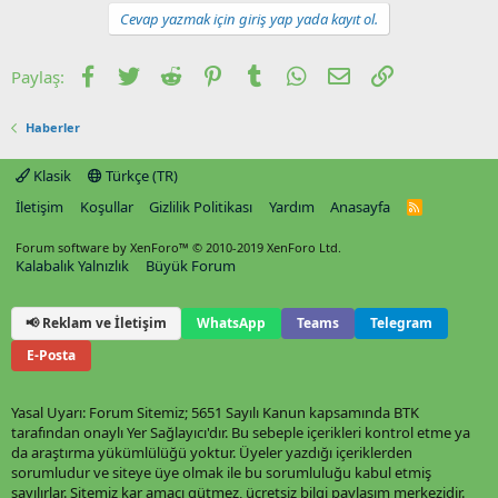
Cevap yazmak için giriş yap yada kayıt ol.
Facebook
Twitter
Reddit
Pinterest
Tumblr
WhatsApp
E-posta
Link
Paylaş:
Haberler
Klasik
Türkçe (TR)
İletişim
Koşullar
Gizlilik Politikası
Yardım
Anasayfa
R
S
S
Forum software by XenForo™
© 2010-2019 XenForo Ltd.
Kalabalık Yalnızlık
Büyük Forum
📢 Reklam ve İletişim
WhatsApp
Teams
Telegram
E-Posta
Yasal Uyarı: Forum Sitemiz; 5651 Sayılı Kanun kapsamında BTK
tarafından onaylı Yer Sağlayıcı'dır. Bu sebeple içerikleri kontrol etme ya
da araştırma yükümlülüğü yoktur. Üyeler yazdığı içeriklerden
sorumludur ve siteye üye olmak ile bu sorumluluğu kabul etmiş
sayılırlar. Sitemiz kar amacı gütmez, ücretsiz bilgi paylaşım merkezidir.