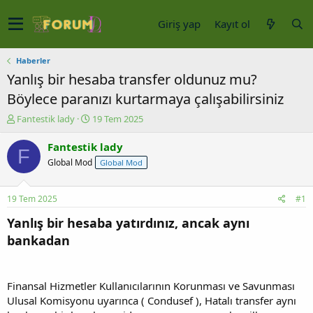
Giriş yap
Kayıt ol
Haberler
Yanlış bir hesaba transfer oldunuz mu?
Böylece paranızı kurtarmaya çalışabilirsiniz
K
B
Fantestik lady
19 Tem 2025
o
a
n
ş
Fantestik lady
F
u
l
Global Mod
Global Mod
y
a
u
n
b
g
19 Tem 2025
#1
a
ı
ş
ç
Yanlış bir hesaba yatırdınız, ancak aynı
l
t
bankadan
a
a
t
r
a
i
n
h
Finansal Hizmetler Kullanıcılarının Korunması ve Savunması
i
Ulusal Komisyonu uyarınca ( Condusef ), Hatalı transfer aynı