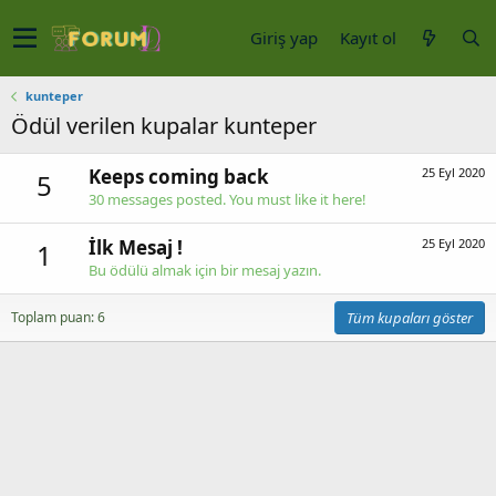
Giriş yap
Kayıt ol
kunteper
Ödül verilen kupalar kunteper
Keeps coming back
25 Eyl 2020
5
30 messages posted. You must like it here!
İlk Mesaj !
25 Eyl 2020
1
Bu ödülü almak için bir mesaj yazın.
Toplam puan: 6
Tüm kupaları göster