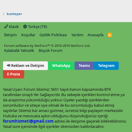
kunteper
Klasik
Türkçe (TR)
İletişim
Koşullar
Gizlilik Politikası
Yardım
Anasayfa
R
S
S
Forum software by XenForo™
© 2010-2019 XenForo Ltd.
Kalabalık Yalnızlık
Büyük Forum
📢 Reklam ve İletişim
WhatsApp
Teams
Telegram
E-Posta
Yasal Uyarı: Forum Sitemiz; 5651 Sayılı Kanun kapsamında BTK
tarafından onaylı Yer Sağlayıcı'dır. Bu sebeple içerikleri kontrol etme ya
da araştırma yükümlülüğü yoktur. Üyeler yazdığı içeriklerden
sorumludur ve siteye üye olmak ile bu sorumluluğu kabul etmiş
sayılırlar. Sitemiz kar amacı gütmez, ücretsiz bilgi paylaşım merkezidir.
Hukuka ve mevzuata aykırı olduğunu düşündüğünüz içeriği
forumhizmeti@gmail.com
adresi ile iletişime geçerek bildirebilirsiniz.
Yasal süre içerisinde ilgili içerikler sitemizden kaldırılacaktır.