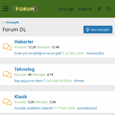
Giriş yap
Kayıt ol
Anasayfa
Forum DL
Yeni mesajlar
Haberler
Konular
12.2K
Mesajlar
12.4K
Evde yüz kırışıklığına ne iyi gelir ?
26 Tem 2026
mavisaclikiz
Teknolog
Konular
4K
Mesajlar
4.1K
Baş aşçıya ne denir ?
Salı saat 03:39'de
Ahmet
Klasik
Konular
3.2K
Mesajlar
3.3K
Annelik özellikleri nelerdir ?
17 Tem 2026
pembikbulut