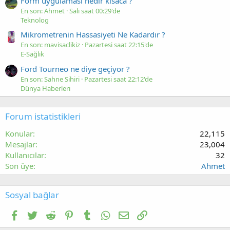
Form uygulaması nedir kısaca ?
En son: Ahmet
Salı saat 00:29'de
Teknolog
Mikrometrenin Hassasiyeti Ne Kadardır ?
En son: mavisaclikiz
Pazartesi saat 22:15'de
E-Sağlık
Ford Tourneo ne diye geçiyor ?
En son: Sahne Sihiri
Pazartesi saat 22:12'de
Dünya Haberleri
Forum istatistikleri
Konular
22,115
Mesajlar
23,004
Kullanıcılar
32
Son üye
Ahmet
Sosyal bağlar
Facebook
Twitter
Reddit
Pinterest
Tumblr
WhatsApp
E-posta
Link