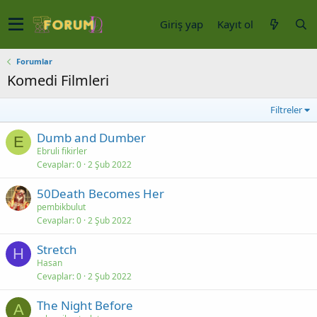
Giriş yap
Kayıt ol
Forumlar
Komedi Filmleri
Filtreler
Dumb and Dumber
E
Ebruli fikirler
Cevaplar
0
2 Şub 2022
50Death Becomes Her
pembikbulut
Cevaplar
0
2 Şub 2022
Stretch
H
Hasan
Cevaplar
0
2 Şub 2022
The Night Before
A