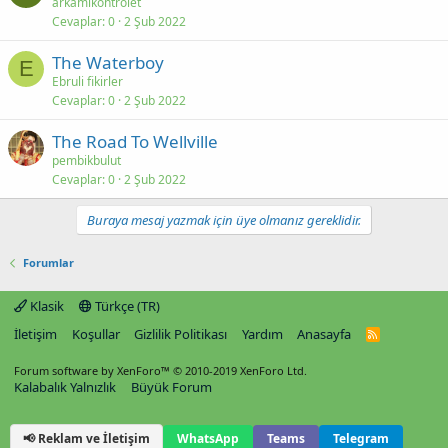
arkamikontrolet
Cevaplar
0
2 Şub 2022
The Waterboy
E
Ebruli fikirler
Cevaplar
0
2 Şub 2022
The Road To Wellville
pembikbulut
Cevaplar
0
2 Şub 2022
Buraya mesaj yazmak için üye olmanız gereklidir.
Forumlar
Klasik
Türkçe (TR)
İletişim
Koşullar
Gizlilik Politikası
Yardım
Anasayfa
R
S
S
Forum software by XenForo™
© 2010-2019 XenForo Ltd.
Kalabalık Yalnızlık
Büyük Forum
📢 Reklam ve İletişim
WhatsApp
Teams
Telegram