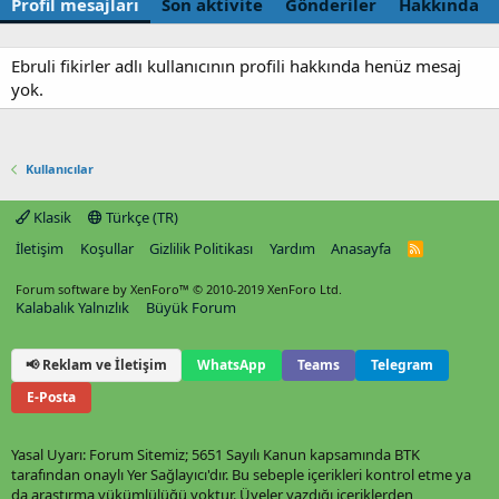
Profil mesajları
Son aktivite
Gönderiler
Hakkında
Ebruli fikirler adlı kullanıcının profili hakkında henüz mesaj
yok.
Kullanıcılar
Klasik
Türkçe (TR)
İletişim
Koşullar
Gizlilik Politikası
Yardım
Anasayfa
R
S
S
Forum software by XenForo™
© 2010-2019 XenForo Ltd.
Kalabalık Yalnızlık
Büyük Forum
📢 Reklam ve İletişim
WhatsApp
Teams
Telegram
E-Posta
Yasal Uyarı: Forum Sitemiz; 5651 Sayılı Kanun kapsamında BTK
tarafından onaylı Yer Sağlayıcı'dır. Bu sebeple içerikleri kontrol etme ya
da araştırma yükümlülüğü yoktur. Üyeler yazdığı içeriklerden