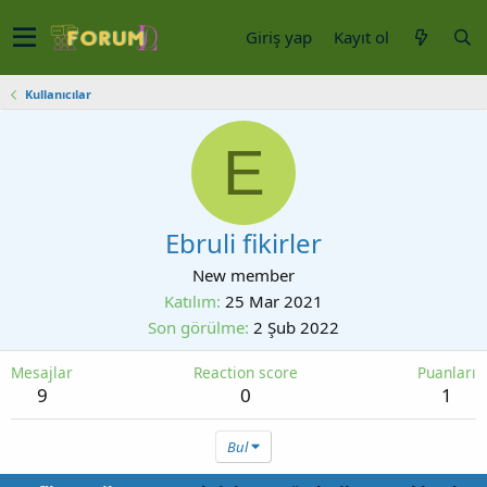
Giriş yap
Kayıt ol
Kullanıcılar
E
Ebruli fikirler
New member
Katılım
25 Mar 2021
Son görülme
2 Şub 2022
Mesajlar
Reaction score
Puanları
9
0
1
Bul