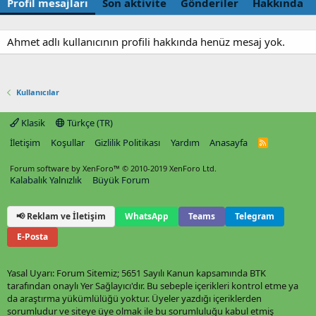
Profil mesajları
Son aktivite
Gönderiler
Hakkında
Ahmet adlı kullanıcının profili hakkında henüz mesaj yok.
Kullanıcılar
Klasik
Türkçe (TR)
İletişim
Koşullar
Gizlilik Politikası
Yardım
Anasayfa
R
S
S
Forum software by XenForo™
© 2010-2019 XenForo Ltd.
Kalabalık Yalnızlık
Büyük Forum
📢 Reklam ve İletişim
WhatsApp
Teams
Telegram
E-Posta
Yasal Uyarı: Forum Sitemiz; 5651 Sayılı Kanun kapsamında BTK
tarafından onaylı Yer Sağlayıcı'dır. Bu sebeple içerikleri kontrol etme ya
da araştırma yükümlülüğü yoktur. Üyeler yazdığı içeriklerden
sorumludur ve siteye üye olmak ile bu sorumluluğu kabul etmiş