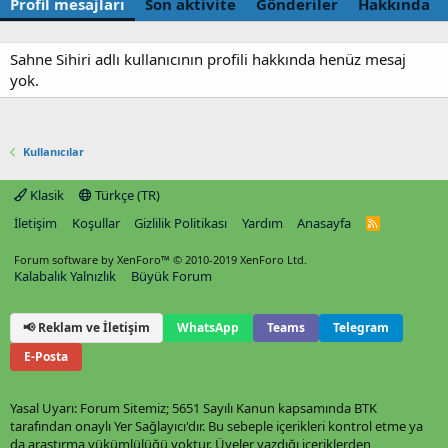
Profil mesajları
Son aktivite
Gönderiler
Hakkında
Sahne Sihiri adlı kullanıcının profili hakkında henüz mesaj
yok.
Kullanıcılar
Klasik
Türkçe (TR)
İletişim
Koşullar
Gizlilik Politikası
Yardım
Anasayfa
R
S
S
Forum software by XenForo™
© 2010-2019 XenForo Ltd.
Kalabalık Yalnızlık
Büyük Forum
📢 Reklam ve İletişim
WhatsApp
Teams
Telegram
E-Posta
Yasal Uyarı: Forum Sitemiz; 5651 Sayılı Kanun kapsamında BTK
tarafından onaylı Yer Sağlayıcı'dır. Bu sebeple içerikleri kontrol etme ya
da araştırma yükümlülüğü yoktur. Üyeler yazdığı içeriklerden