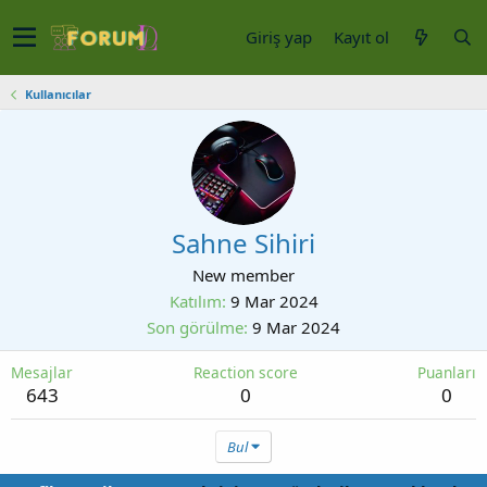
Giriş yap
Kayıt ol
Kullanıcılar
Sahne Sihiri
New member
Katılım
9 Mar 2024
Son görülme
9 Mar 2024
Mesajlar
Reaction score
Puanları
643
0
0
Bul