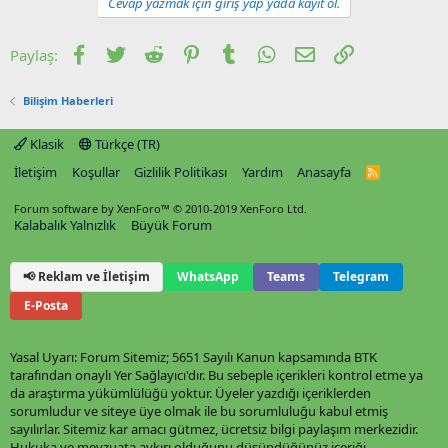
Cevap yazmak için giriş yap yada kayıt ol.
Facebook
Twitter
Reddit
Pinterest
Tumblr
WhatsApp
E-posta
Link
Paylaş:
Bilişim Haberleri
Klasik
Türkçe (TR)
İletişim
Koşullar
Gizlilik Politikası
Yardım
Anasayfa
R
S
S
Forum software by XenForo™
© 2010-2019 XenForo Ltd.
Kalabalık Yalnızlık
Büyük Forum
📢 Reklam ve İletişim
WhatsApp
Teams
Telegram
E-Posta
Yasal Uyarı: Forum Sitemiz; 5651 Sayılı Kanun kapsamında BTK
tarafından onaylı Yer Sağlayıcı'dır. Bu sebeple içerikleri kontrol etme ya
da araştırma yükümlülüğü yoktur. Üyeler yazdığı içeriklerden
sorumludur ve siteye üye olmak ile bu sorumluluğu kabul etmiş
sayılırlar. Sitemiz kar amacı gütmez, ücretsiz bilgi paylaşım merkezidir.
Hukuka ve mevzuata aykırı olduğunu düşündüğünüz içeriği