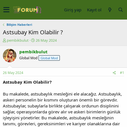
Giriş yap
Kayıt ol
Bilişim Haberleri
Astsubay Kim Olabilir ?
K
B
pembikbulut
26 May 2024
o
a
n
ş
pembikbulut
u
l
Global Mod
Global Mod
y
a
u
n
b
g
26 May 2024
#1
a
ı
ş
ç
Astsubay Kim Olabilir?
l
t
a
a
Bu makalede, astsubaylık mesleğini ele alacağız. Astsubaylık,
t
r
askeri personelin bir kısmını oluşturan önemli bir görevdir.
a
i
Astsubaylar, subaylarla birlikte çalışarak ordunun disiplinini
n
h
sağlar, operasyonlarda görev alır ve askeri birimlerin günlük
i
işleyişini yönetirler. Bu makalede, astsubaylık mesleğinin
tanımı, görevleri, gereksinimleri ve kariyer olanaklarına dair