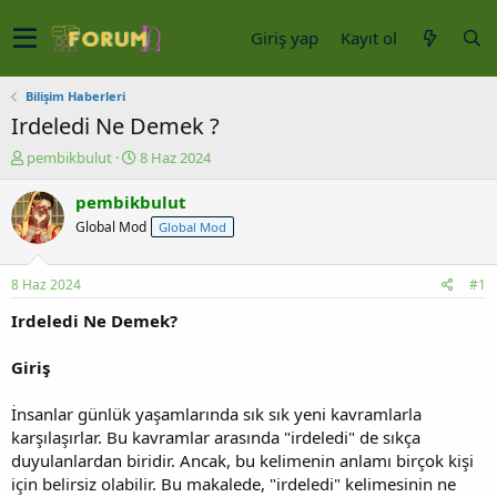
Giriş yap
Kayıt ol
Bilişim Haberleri
Irdeledi Ne Demek ?
K
B
pembikbulut
8 Haz 2024
o
a
n
ş
pembikbulut
u
l
Global Mod
Global Mod
y
a
u
n
b
g
8 Haz 2024
#1
a
ı
ş
ç
Irdeledi Ne Demek?
l
t
a
a
Giriş
t
r
a
i
İnsanlar günlük yaşamlarında sık sık yeni kavramlarla
n
h
karşılaşırlar. Bu kavramlar arasında "irdeledi" de sıkça
i
duyulanlardan biridir. Ancak, bu kelimenin anlamı birçok kişi
için belirsiz olabilir. Bu makalede, "irdeledi" kelimesinin ne