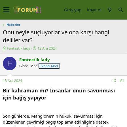
Giriş yap
Kayıt ol
Haberler
Onu neyle suçluyorlar ve ona karşı hangi
deliller var?
K
B
Fantestik lady
13 Ara 2024
o
a
n
ş
Fantestik lady
F
u
l
Global Mod
Global Mod
y
a
u
n
b
g
13 Ara 2024
#1
a
ı
ş
ç
Bir kahraman mı? İnsanlar onun savunması
l
t
için bağış yapıyor
a
a
t
r
a
i
n
h
Son günlerde, Mangione'nin hukuki savunması için
i
düzenlenen çevrimiçi bağış toplama etkinliğine destek