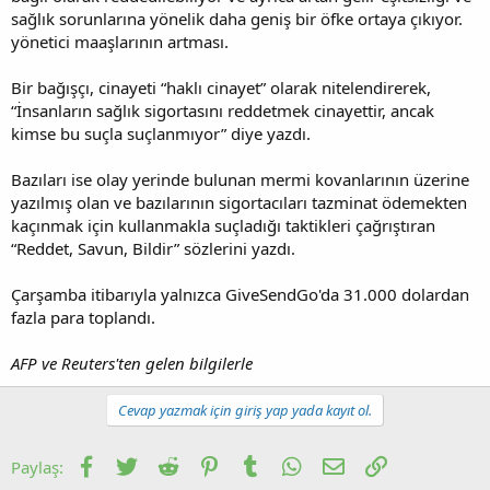
sağlık sorunlarına yönelik daha geniş bir öfke ortaya çıkıyor.
yönetici maaşlarının artması.
Bir bağışçı, cinayeti “haklı cinayet” olarak nitelendirerek,
“İnsanların sağlık sigortasını reddetmek cinayettir, ancak
kimse bu suçla suçlanmıyor” diye yazdı.
Bazıları ise olay yerinde bulunan mermi kovanlarının üzerine
yazılmış olan ve bazılarının sigortacıları tazminat ödemekten
kaçınmak için kullanmakla suçladığı taktikleri çağrıştıran
“Reddet, Savun, Bildir” sözlerini yazdı.
Çarşamba itibarıyla yalnızca GiveSendGo'da 31.000 dolardan
fazla para toplandı.
AFP ve Reuters'ten gelen bilgilerle
Cevap yazmak için giriş yap yada kayıt ol.
Facebook
Twitter
Reddit
Pinterest
Tumblr
WhatsApp
E-posta
Link
Paylaş: