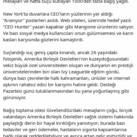
mesajları ve hatta suçu kutlayan 1000'den fazla bağış yağdı.
New York'ta duvarlara CEO'ların yüzlerinin yer aldığı
“Aranıyor” posterleri asıldı. Web siteleri, üzerinde hedef yazılı
“CEO Hunter” yazan kapaklar gibi Mangione ürünlerini satıyor.
Ve bazı sosyal medya kullanıcıları onun gülümsemesi ve karın
kasları karşısında gözlerini kamaştırdı.
Suçlandığı suç geniş çapta kınandı, ancak 26 yaşındaki
fotojenik, Amerika Birleşik Devletleri'nin kuzeydoğusundaki
sekiz büyük özel üniversiteden oluşan ve dünyanın en prestijli
üniversitelerinden biri olan Ivy League'de eğitim gördü.
dünya bazı çevrelerde halk kahramanları, ünlüler ve internet
aşkının rahatsız edici bir karışımı haline geldi. Desteği
Pazartesi günü tutuklanmasından bu yana yoğunlaşmış gibi
görünüyor.
Bağış toplama sitesi GiveSendGo'daki mesajların çoğu, birçok
vatandaşın Amerika Birleşik Devletleri sağlık sistemi hakkında
paylaştığı derin bir hayal kırıklığını yansıtıyor; burada bazı
tedaviler ve geri ödemeler, hastaların sigorta kapsamlarına
bağlı olarak reddedilebiliyor ve ayrıca artan gelir eşitsizliği ve