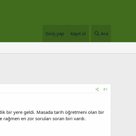
Giriş yap
Kayıt ol
Ara
#1
k bir yere geldi. Masada tarih öğretmeni olan bir
 rağmen en zor soruları soran biri vardı.