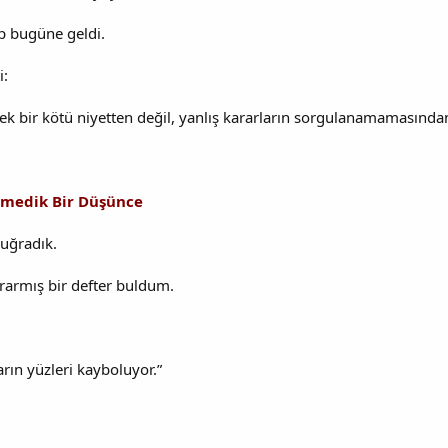
p bugüne geldi.
i:
k bir kötü niyetten değil, yanlış kararların sorgulanamamasından
enmedik Bir Düşünce
 uğradık.
rarmış bir defter buldum.
arın yüzleri kayboluyor.”