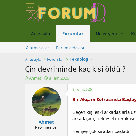
Anasayfa
Forumlar
Neler yeni
Ku
Yeni mesajlar
Forumlarda ara
Anasayfa
Forumlar
Teknolog
Çin devriminde kaç kişi öldü ?
K
B
Ahmet
8 Tem 2026
o
a
n
ş
8 Tem 2026
u
l
Bir Akşam Sofrasında Başla
y
a
u
n
b
g
Geçen kış, eski arkadaşlarla 
a
ı
arkadaşım, belgesel meraklısı 
Ahmet
ş
ç
l
t
New member
Her şey çok sıradan başladı.
a
a