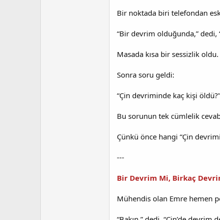
t
r
a
i
Bir noktada biri telefondan esk
n
h
i
“Bir devrim olduğunda,” dedi, “
Masada kısa bir sessizlik oldu.
Sonra soru geldi:
“Çin devriminde kaç kişi öldü?
Bu sorunun tek cümlelik cevab
Çünkü önce hangi “Çin devrim
---
Bir Devrim Mi, Birkaç Devr
Mühendis olan Emre hemen peç
“Bakın,” dedi, “Çin’de devrim d