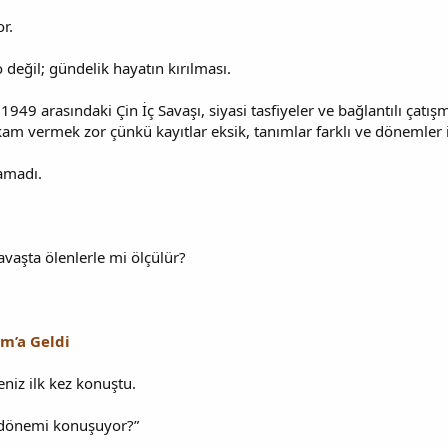
or.
 değil; gündelik hayatın kırılması.
949 arasındaki Çin İç Savaşı, siyasi tasfiyeler ve bağlantılı çatış
am vermek zor çünkü kayıtlar eksik, tanımlar farklı ve dönemler iç
amadı.
avaşta ölenlerle mi ölçülür?
ım’a Geldi
eniz ilk kez konuştu.
o dönemi konuşuyor?”