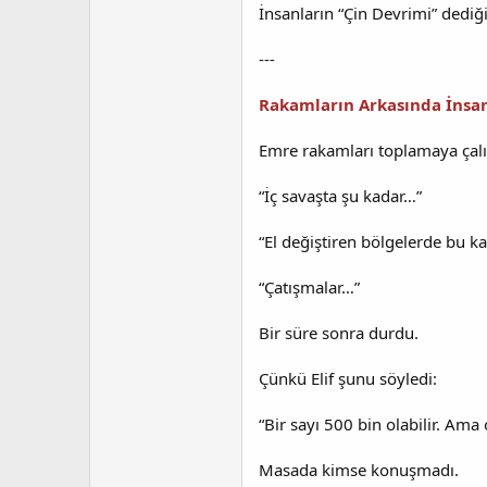
İnsanların “Çin Devrimi” dediğ
---
Rakamların Arkasında İnsan
Emre rakamları toplamaya çalı
“İç savaşta şu kadar…”
“El değiştiren bölgelerde bu k
“Çatışmalar…”
Bir süre sonra durdu.
Çünkü Elif şunu söyledi:
“Bir sayı 500 bin olabilir. Am
Masada kimse konuşmadı.