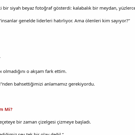
i bir siyah beyaz fotoğraf gösterdi: kalabalık bir meydan, yüzlerc
insanlar genelde liderleri hatırlıyor. Ama ölenleri kim sayıyor?”
”
ı olmadığını o akşam fark ettim.
i”nden bahsettiğimizi anlamamız gerekiyordu.
im Mi?
eteye bir zaman çizelgesi çizmeye başladı.
ediğimiz şey tek bir olay değil.”