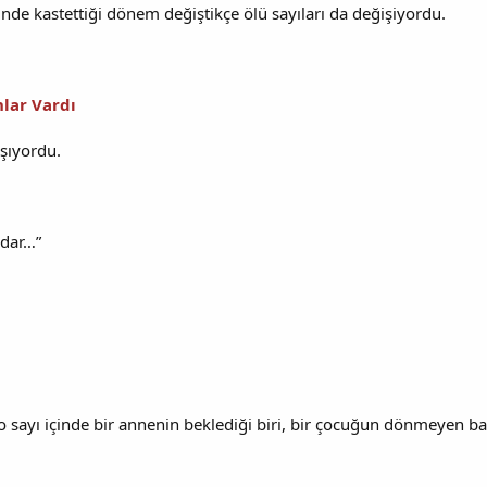
inde kastettiği dönem değiştikçe ölü sayıları da değişiyordu.
lar Vardı
şıyordu.
adar…”
a o sayı içinde bir annenin beklediği biri, bir çocuğun dönmeyen b