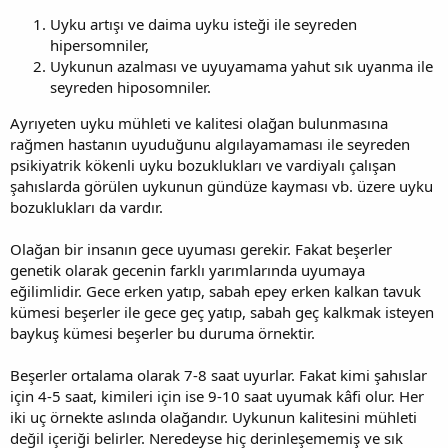
Uyku artışı ve daima uyku isteği ile seyreden
hipersomniler,
Uykunun azalması ve uyuyamama yahut sık uyanma ile
seyreden hiposomniler.
Ayrıyeten uyku mühleti ve kalitesi olağan bulunmasına
rağmen hastanın uyuduğunu algılayamaması ile seyreden
psikiyatrik kökenli uyku bozuklukları ve vardiyalı çalışan
şahıslarda görülen uykunun gündüze kayması vb. üzere uyku
bozuklukları da vardır.
Olağan bir insanın gece uyuması gerekir. Fakat beşerler
genetik olarak gecenin farklı yarımlarında uyumaya
eğilimlidir. Gece erken yatıp, sabah epey erken kalkan tavuk
kümesi beşerler ile gece geç yatıp, sabah geç kalkmak isteyen
baykuş kümesi beşerler bu duruma örnektir.
Beşerler ortalama olarak 7-8 saat uyurlar. Fakat kimi şahıslar
için 4-5 saat, kimileri için ise 9-10 saat uyumak kâfi olur. Her
iki uç örnekte aslında olağandır. Uykunun kalitesini mühleti
değil içeriği belirler. Neredeyse hiç derinleşememiş ve sık