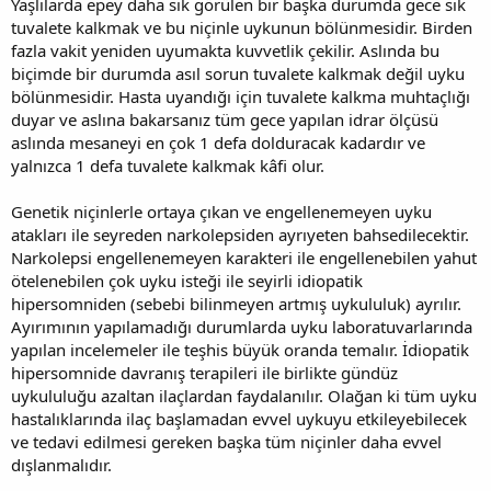
Yaşlılarda epey daha sık görülen bir başka durumda gece sık
tuvalete kalkmak ve bu niçinle uykunun bölünmesidir. Birden
fazla vakit yeniden uyumakta kuvvetlik çekilir. Aslında bu
biçimde bir durumda asıl sorun tuvalete kalkmak değil uyku
bölünmesidir. Hasta uyandığı için tuvalete kalkma muhtaçlığı
duyar ve aslına bakarsanız tüm gece yapılan idrar ölçüsü
aslında mesaneyi en çok 1 defa dolduracak kadardır ve
yalnızca 1 defa tuvalete kalkmak kâfi olur.
Genetik niçinlerle ortaya çıkan ve engellenemeyen uyku
atakları ile seyreden narkolepsiden ayrıyeten bahsedilecektir.
Narkolepsi engellenemeyen karakteri ile engellenebilen yahut
ötelenebilen çok uyku isteği ile seyirli idiopatik
hipersomniden (sebebi bilinmeyen artmış uykululuk) ayrılır.
Ayırımının yapılamadığı durumlarda uyku laboratuvarlarında
yapılan incelemeler ile teşhis büyük oranda temalır. İdiopatik
hipersomnide davranış terapileri ile birlikte gündüz
uykululuğu azaltan ilaçlardan faydalanılır. Olağan ki tüm uyku
hastalıklarında ilaç başlamadan evvel uykuyu etkileyebilecek
ve tedavi edilmesi gereken başka tüm niçinler daha evvel
dışlanmalıdır.