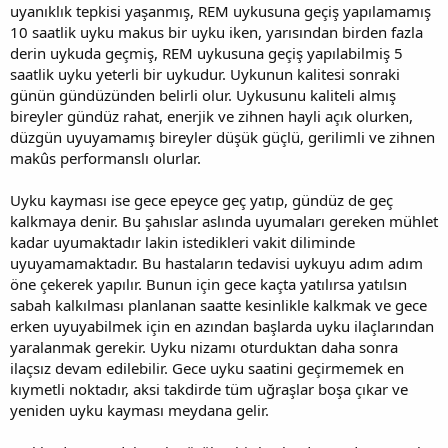
uyanıklık tepkisi yaşanmış, REM uykusuna geçiş yapılamamış
10 saatlik uyku makus bir uyku iken, yarısından birden fazla
derin uykuda geçmiş, REM uykusuna geçiş yapılabilmiş 5
saatlik uyku yeterli bir uykudur. Uykunun kalitesi sonraki
günün gündüzünden belirli olur. Uykusunu kaliteli almış
bireyler gündüz rahat, enerjik ve zihnen hayli açık olurken,
düzgün uyuyamamış bireyler düşük güçlü, gerilimli ve zihnen
makûs performanslı olurlar.
Uyku kayması ise gece epeyce geç yatıp, gündüz de geç
kalkmaya denir. Bu şahıslar aslında uyumaları gereken mühlet
kadar uyumaktadır lakin istedikleri vakit diliminde
uyuyamamaktadır. Bu hastaların tedavisi uykuyu adım adım
öne çekerek yapılır. Bunun için gece kaçta yatılırsa yatılsın
sabah kalkılması planlanan saatte kesinlikle kalkmak ve gece
erken uyuyabilmek için en azından başlarda uyku ilaçlarından
yaralanmak gerekir. Uyku nizamı oturduktan daha sonra
ilaçsız devam edilebilir. Gece uyku saatini geçirmemek en
kıymetli noktadır, aksi takdirde tüm uğraşlar boşa çıkar ve
yeniden uyku kayması meydana gelir.