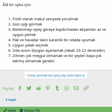
Âlâ bir uyku için:
Fizikî olarak makul seviyede yorulmak
Gün ışığı görmek
Beslenmeyi epey geceye kaydırmadan akşamları az ve
uygun yemek
Pak ve havadar lakin karanlık bir odada uyumak
Uygun yatak seçmek
Oda ısısını düzgün ayarlamak (ideali 20-22 derecedir)
Zihnen çok meşgul olmamak ve bir şeyleri başa çok
takmış olmamak gerekir.
Cevap yazmak için giriş yap yada kayıt ol.
Facebook
Twitter
Reddit
Pinterest
Tumblr
WhatsApp
E-posta
Link
Paylaş:
E-Sağlık
Klasik
Türkçe (TR)