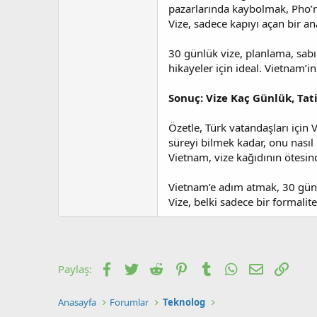
pazarlarında kaybolmak, Pho’n
Vize, sadece kapıyı açan bir an
30 günlük vize, planlama, sabı
hikayeler için ideal. Vietnam’i
Sonuç: Vize Kaç Günlük, Tat
Özetle, Türk vatandaşları için V
süreyi bilmek kadar, onu nasıl
Vietnam, vize kağıdının ötesi
Vietnam’e adım atmak, 30 günle
Vize, belki sadece bir formali
Facebook
Twitter
Reddit
Pinterest
Tumblr
WhatsApp
E-posta
Link
Paylaş:
Anasayfa
Forumlar
Teknolog