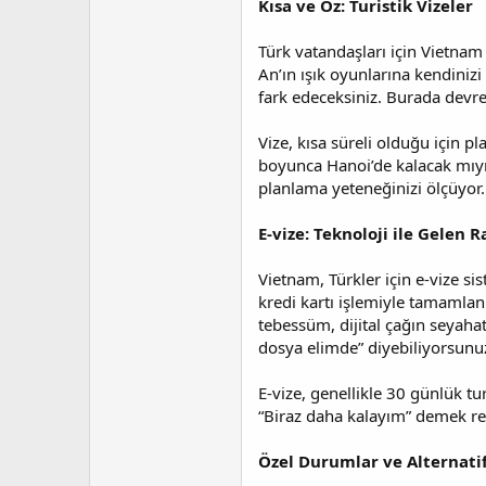
Kısa ve Öz: Turistik Vizeler
t
r
a
i
n
h
Türk vatandaşları için Vietnam 
i
An’ın ışık oyunlarına kendinizi
fark edeceksiniz. Burada devre
Vize, kısa süreli olduğu için p
boyunca Hanoi’de kalacak mıyım
planlama yeteneğinizi ölçüyor.
E-vize: Teknoloji ile Gelen R
Vietnam, Türkler için e-vize s
kredi kartı işlemiyle tamamlan
tebessüm, dijital çağın seyahat
dosya elimde” diyebiliyorsunu
E-vize, genellikle 30 günlük tur
“Biraz daha kalayım” demek res
Özel Durumlar ve Alternatif