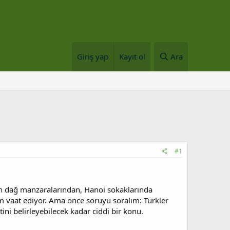
Giriş yap
Kayıt ol
Ara
#1
an dağ manzaralarından, Hanoi sokaklarında
m vaat ediyor. Ama önce soruyu soralım: Türkler
tini belirleyebilecek kadar ciddi bir konu.