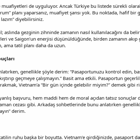
 muafiyetleri de uyguluyor. Ancak Türkiye bu listede sürekli olarak
rum” planı yaparsanız, muafiyet şansı yok. Bu noktada, hafif bir
azım” diyebilirsiniz.
il; aslında gezginin zihninde zamanın nasıl kullanılacağını da bel
rleri ve Saigon’un enerjisi düşünüldüğünde, birden zamanın akıp gi
n, ama tatil planı daha da uzun.
puçları
atırken, genellikle şöyle derim: “Pasaportunuzu kontrol edin, baş
kıştırıp geçmeye çalışmayın.” Basit ama etkili. Pasaportun geçerlili
akmak, Vietnam’a “Bir gün içinde gelebilir miyim?” demek gibi ris
 yanlış başvuru, hem maddi hem de moral açıdan tatsız sonuçlar do
r zaman cezası gibi. Arkadaş sohbetlerinde bunu anlatırken genelli
ayın” derim.
 tatilin ruhu başka bir boyutta. Vietnam’e girdiğinizde, pasaport da