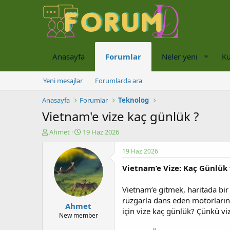
Anasayfa
Forumlar
Neler yeni
Ku
Yeni mesajlar
Forumlarda ara
Anasayfa
Forumlar
Teknolog
Vietnam'e vize kaç günlük ?
K
B
Ahmet
19 Haz 2026
o
a
n
ş
19 Haz 2026
u
l
Vietnam’e Vize: Kaç Günlük
y
a
u
n
b
g
Vietnam’e gitmek, haritada bi
a
ı
rüzgarla dans eden motorların 
Ahmet
ş
ç
için vize kaç günlük? Çünkü viz
l
t
New member
a
a