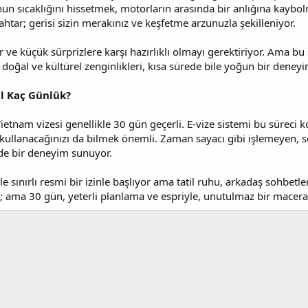
un sıcaklığını hissetmek, motorların arasında bir anlığına kaybo
ahtar; gerisi sizin merakınız ve keşfetme arzunuzla şekilleniyor.
r ve küçük sürprizlere karşı hazırlıklı olmayı gerektiriyor. Ama b
n doğal ve kültürel zenginlikleri, kısa sürede bile yoğun bir deneyi
il Kaç Günlük?
ietnam vizesi genellikle 30 gün geçerli. E-vize sistemi bu süreci ko
 kullanacağınızı da bilmek önemli. Zaman sayacı gibi işlemeyen, so
nde bir deneyim sunuyor.
 sınırlı resmi bir izinle başlıyor ama tatil ruhu, arkadaş sohbetl
te; ama 30 gün, yeterli planlama ve espriyle, unutulmaz bir mace