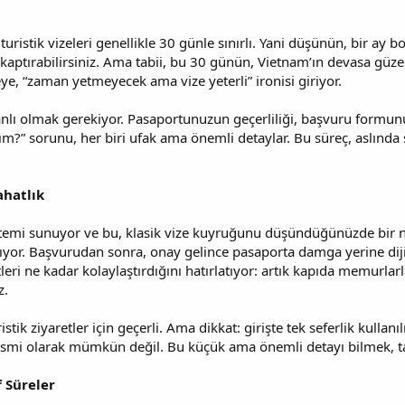
turistik vizeleri genellikle 30 günle sınırlı. Yani düşünün, bir ay b
 kaptırabilirsiniz. Ama tabii, bu 30 günün, Vietnam’ın devasa güzel
ye, “zaman yetmeyecek ama vize yeterli” ironisi giriyor.
lanlı olmak gerekiyor. Pasaportunuzun geçerliliği, başvuru formunuz
?” sorunu, her biri ufak ama önemli detaylar. Bu süreç, aslında se
ahatlık
istemi sunuyor ve bu, klasik vize kuyruğunu düşündüğünüzde bir n
ıyor. Başvurudan sonra, onay gelince pasaporta damga yerine dijit
leri ne kadar kolaylaştırdığını hatırlatıyor: artık kapıda memurlar
z.
istik ziyaretler için geçerli. Ama dikkat: girişte tek seferlik kull
mi olarak mümkün değil. Bu küçük ama önemli detayı bilmek, tatil
 Süreler