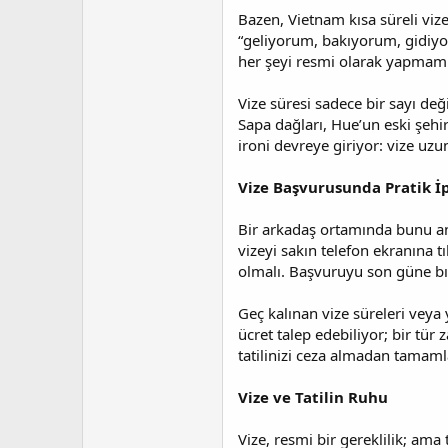
Bazen, Vietnam kısa süreli vize
“geliyorum, bakıyorum, gidiyo
her şeyi resmi olarak yapmam l
Vize süresi sadece bir sayı değ
Sapa dağları, Hue’un eski şehi
ironi devreye giriyor: vize uzu
Vize Başvurusunda Pratik İ
Bir arkadaş ortamında bunu anl
vizeyi sakın telefon ekranına tı
olmalı. Başvuruyu son güne bır
Geç kalınan vize süreleri veya
ücret talep edebiliyor; bir tü
tatilinizi ceza almadan tamaml
Vize ve Tatilin Ruhu
Vize, resmi bir gereklilik; ama