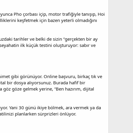
oyunca Pho çorbası içip, motor trafiğiyle tanışıp, Hoi
liklerini keşfetmek için bazen yeterli olmadığını
daki tarihler ve belki de sizin “gerçekten bir ay
yahatin ilk küçük testini oluşturuyor: sabır ve
imet gibi görünüyor. Online başvuru, birkaç tık ve
al bir dosya alıyorsunuz. Burada hafif bir
la göz göze gelmek yerine, “Ben hazırım, dijital
anılıyor. Yani 30 günü ikiye bölmek, ara vermek ya da
inizi planlarken sürprizleri önlüyor.