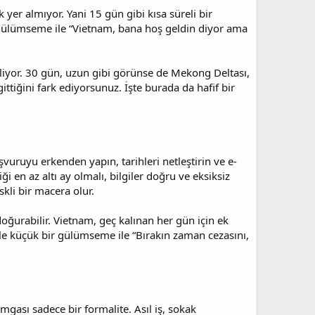
 yer almıyor. Yani 15 gün gibi kısa süreli bir
 gülümseme ile “Vietnam, bana hoş geldin diyor ama
irliyor. 30 gün, uzun gibi görünse de Mekong Deltası,
ttiğini fark ediyorsunuz. İşte burada da hafif bir
vuruyu erkenden yapın, tarihleri netleştirin ve e-
ği en az altı ay olmalı, bilgiler doğru ve eksiksiz
kli bir macera olur.
ğurabilir. Vietnam, geç kalınan her gün için ek
kle küçük bir gülümseme ile “Bırakın zaman cezasını,
mgası sadece bir formalite. Asıl iş, sokak