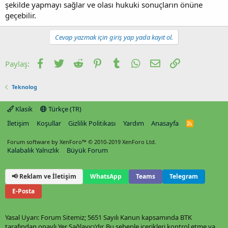
şekilde yapmayı sağlar ve olası hukuki sonuçların önüne
geçebilir.
Cevap yazmak için giriş yap yada kayıt ol.
Facebook
Twitter
Reddit
Pinterest
Tumblr
WhatsApp
E-posta
Link
Paylaş:
Teknolog
Klasik
Türkçe (TR)
İletişim
Koşullar
Gizlilik Politikası
Yardım
Anasayfa
R
S
S
Forum software by XenForo™
© 2010-2019 XenForo Ltd.
Kalabalık Yalnızlık
Büyük Forum
📢 Reklam ve İletişim
WhatsApp
Teams
Telegram
E-Posta
Yasal Uyarı: Forum Sitemiz; 5651 Sayılı Kanun kapsamında BTK
tarafından onaylı Yer Sağlayıcı'dır. Bu sebeple içerikleri kontrol etme ya