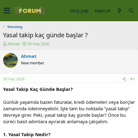
Giriş yap
Kayıt ol
Teknolog
Yasal takip kaç günde başlar ?
K
B
Ahmet
30 Haz 2026
o
a
n
ş
Ahmet
u
l
New member
y
a
u
n
b
g
30 Haz 2026
#1
a
ı
ş
ç
Yasal Takip Kaç Günde Başlar?
l
t
a
a
Günlük yaşamda bazen faturalar, kredi ödemeleri veya borçlar
t
r
zamanında ödenmeyebilir. İşte tam bu noktada “yasal takip”
a
i
devreye girer. Peki, yasal takip kaç günde başlar? Önce bu
n
h
süreci basit adımlara ayırarak anlamaya çalışalım.
i
1. Yasal Takip Nedir?