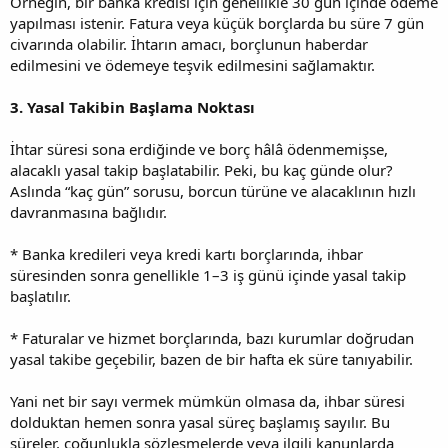
Örneğin, bir banka kredisi için genellikle 30 gün içinde ödeme
yapılması istenir. Fatura veya küçük borçlarda bu süre 7 gün
civarında olabilir. İhtarın amacı, borçlunun haberdar
edilmesini ve ödemeye teşvik edilmesini sağlamaktır.
3. Yasal Takibin Başlama Noktası
İhtar süresi sona erdiğinde ve borç hâlâ ödenmemişse,
alacaklı yasal takip başlatabilir. Peki, bu kaç günde olur?
Aslında “kaç gün” sorusu, borcun türüne ve alacaklının hızlı
davranmasına bağlıdır.
* Banka kredileri veya kredi kartı borçlarında, ihbar
süresinden sonra genellikle 1–3 iş günü içinde yasal takip
başlatılır.
* Faturalar ve hizmet borçlarında, bazı kurumlar doğrudan
yasal takibe geçebilir, bazen de bir hafta ek süre tanıyabilir.
Yani net bir sayı vermek mümkün olmasa da, ihbar süresi
dolduktan hemen sonra yasal süreç başlamış sayılır. Bu
süreler, çoğunlukla sözleşmelerde veya ilgili kanunlarda