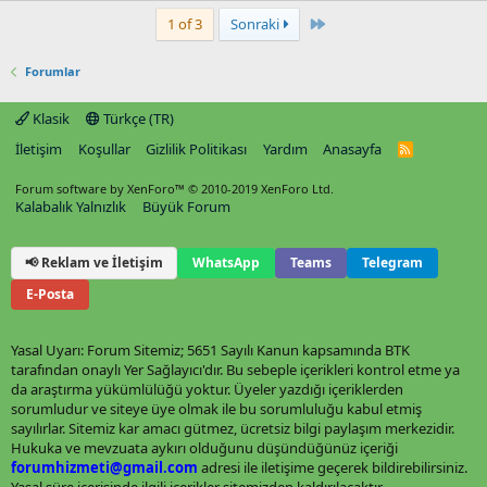
Last
1 of 3
Sonraki
Forumlar
Klasik
Türkçe (TR)
İletişim
Koşullar
Gizlilik Politikası
Yardım
Anasayfa
R
S
S
Forum software by XenForo™
© 2010-2019 XenForo Ltd.
Kalabalık Yalnızlık
Büyük Forum
📢 Reklam ve İletişim
WhatsApp
Teams
Telegram
E-Posta
Yasal Uyarı: Forum Sitemiz; 5651 Sayılı Kanun kapsamında BTK
tarafından onaylı Yer Sağlayıcı'dır. Bu sebeple içerikleri kontrol etme ya
da araştırma yükümlülüğü yoktur. Üyeler yazdığı içeriklerden
sorumludur ve siteye üye olmak ile bu sorumluluğu kabul etmiş
sayılırlar. Sitemiz kar amacı gütmez, ücretsiz bilgi paylaşım merkezidir.
Hukuka ve mevzuata aykırı olduğunu düşündüğünüz içeriği
forumhizmeti@gmail.com
adresi ile iletişime geçerek bildirebilirsiniz.