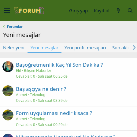
Giriş yap
Kayıt ol
Forumlar
Yeni mesajlar
Neler yeni
Yeni mesajlar
Yeni profil mesajları
Son aktivite
Başöğretmenlik Kaç Yıl Son Dakika ?
Elif
Bilişim Haberleri
Cevaplar
0
Salı saat 06:35'de
Baş aşçıya ne denir ?
Ahmet
Teknolog
Cevaplar
0
Salı saat 03:39'de
Form uygulaması nedir kısaca ?
Ahmet
Teknolog
Cevaplar
0
Salı saat 00:29'de