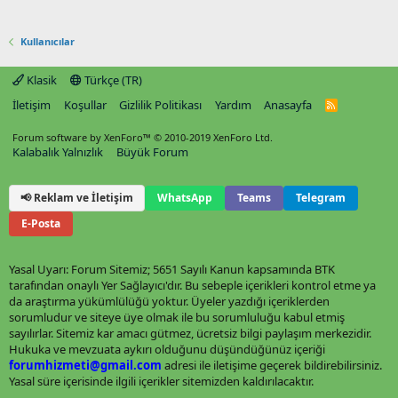
Kullanıcılar
Klasik
Türkçe (TR)
İletişim
Koşullar
Gizlilik Politikası
Yardım
Anasayfa
R
S
S
Forum software by XenForo™
© 2010-2019 XenForo Ltd.
Kalabalık Yalnızlık
Büyük Forum
📢 Reklam ve İletişim
WhatsApp
Teams
Telegram
E-Posta
Yasal Uyarı: Forum Sitemiz; 5651 Sayılı Kanun kapsamında BTK
tarafından onaylı Yer Sağlayıcı'dır. Bu sebeple içerikleri kontrol etme ya
da araştırma yükümlülüğü yoktur. Üyeler yazdığı içeriklerden
sorumludur ve siteye üye olmak ile bu sorumluluğu kabul etmiş
sayılırlar. Sitemiz kar amacı gütmez, ücretsiz bilgi paylaşım merkezidir.
Hukuka ve mevzuata aykırı olduğunu düşündüğünüz içeriği
forumhizmeti@gmail.com
adresi ile iletişime geçerek bildirebilirsiniz.
Yasal süre içerisinde ilgili içerikler sitemizden kaldırılacaktır.